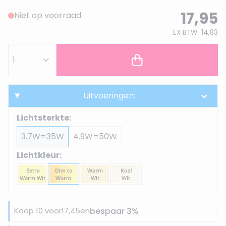
17,95
Niet op voorraad
EX BTW
14,83
Uitvoeringen:
Lichtsterkte:
3.7W=35W
4.9W=50W
Lichtkleur:
Koop 10 voor
17,45
en
bespaar
3
%