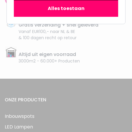
Klantenbeoordeling: 9.4/10
Alles toestaan
meer dan 100.000 klanten gingen u voor
Gratis verzending + snel geleverd
Vanaf EUR100,- naar NL & BE
& 100 dagen recht op retour
Altijd uit eigen voorraad
3000m2 - 60.000+ Producten
ONZE PRODUCTEN
Inbouwspots
LED Lampen