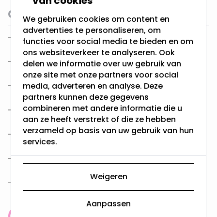
van cookies
Gerelateerde categorieën
We gebruiken cookies om content en
advertenties te personaliseren, om
functies voor social media te bieden en om
Inbouwspots
Badkamer Spots
ons websiteverkeer te analyseren. Ook
delen we informatie over uw gebruik van
Inbouwspots voor buiten
onze site met onze partners voor social
media, adverteren en analyse. Deze
partners kunnen deze gegevens
Witte Badkamer spots
Ronde spots
combineren met andere informatie die u
aan ze heeft verstrekt of die ze hebben
Witte Inbouwspots
Zaagmaat 60MM
verzameld op basis van uw gebruik van hun
services.
Zaagmaat 75MM
Zaagmaat 65MM
Zaagmaat 70MM
Weigeren
Aanpassen