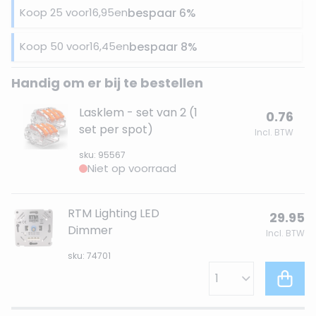
Koop 25 voor
16,95
en
bespaar
6
%
Koop 50 voor
16,45
en
bespaar
8
%
Handig om er bij te bestellen
Lasklem - set van 2 (1
0.76
set per spot)
Incl. BTW
sku: 95567
Niet op voorraad
RTM Lighting LED
29.95
Dimmer
Incl. BTW
sku: 74701