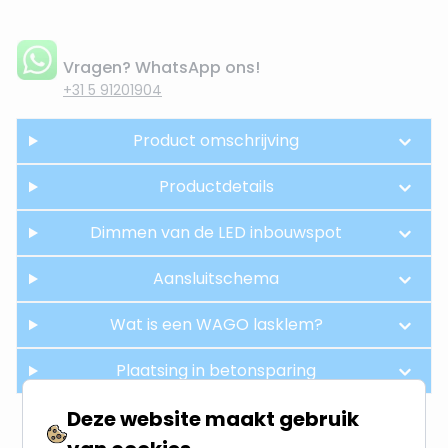
Vragen? WhatsApp ons!
+31 5 91201904
Product omschrijving
Productdetails
Dimmen van de LED inbouwspot
Aansluitschema
Wat is een WAGO lasklem?
Plaatsing in betonsparing
Deze website maakt gebruik