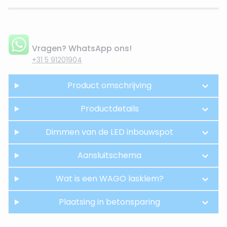
Vragen? WhatsApp ons!
+31 5 91201904
Product omschrijving
Productdetails
Dimmen van de LED inbouwspot
Aansluitschema
Wat is een WAGO lasklem?
Plaatsing in betonsparing