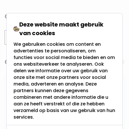
Gerelateerde categorieën
Deze website maakt gebruik
van cookies
Inbouwspots
Verdiepte spots
We gebruiken cookies om content en
advertenties te personaliseren, om
functies voor social media te bieden en om
Gerelateerde producten
Navigating through the elements of the carousel is possi
Press to skip carousel
ons websiteverkeer te analyseren. Ook
delen we informatie over uw gebruik van
onze site met onze partners voor social
RTM Lighting LED Dimmer
media, adverteren en analyse. Deze
partners kunnen deze gegevens
combineren met andere informatie die u
aan ze heeft verstrekt of die ze hebben
verzameld op basis van uw gebruik van hun
services.