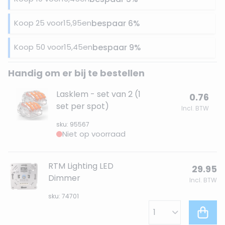
Koop 25 voor
15,95
en
bespaar
6
%
Koop 50 voor
15,45
en
bespaar
9
%
Handig om er bij te bestellen
Lasklem - set van 2 (1
0.76
set per spot)
Incl. BTW
sku: 95567
Niet op voorraad
RTM Lighting LED
29.95
Dimmer
Incl. BTW
sku: 74701