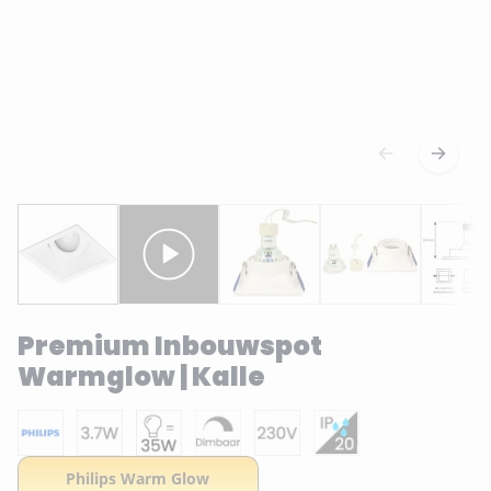
Premium Inbouwspot
Warmglow | Kalle