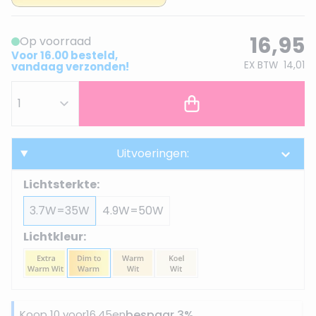
16,95
Op voorraad
Voor 16.00 besteld,
EX BTW
14,01
vandaag verzonden!
Uitvoeringen:
Lichtsterkte:
3.7W=35W
4.9W=50W
Lichtkleur:
Koop 10 voor
16,45
en
bespaar
3
%