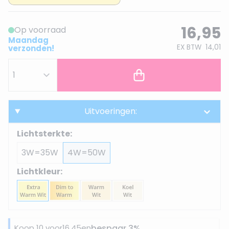
16,95
Op voorraad
Maandag
EX BTW
14,01
verzonden!
Uitvoeringen:
Lichtsterkte:
3W=35W
4W=50W
Lichtkleur:
Koop 10 voor
16,45
en
bespaar
3
%