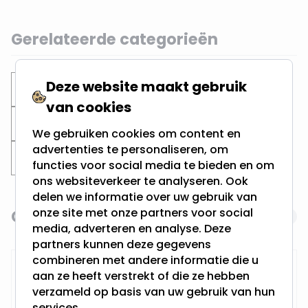
Gerelateerde categorieën
Deze website maakt gebruik
Inbouwspots
Vierkante spots
van cookies
Zwarte inbouwspots
Zaagmaat 80MM
We gebruiken cookies om content en
advertenties te personaliseren, om
Zaagmaat 75MM
functies voor social media te bieden en om
ons websiteverkeer te analyseren. Ook
delen we informatie over uw gebruik van
onze site met onze partners voor social
Gerelateerde producten
Navigating through the elements of the carousel is possi
Press to skip carousel
media, adverteren en analyse. Deze
partners kunnen deze gegevens
combineren met andere informatie die u
RTM Lighting LED Dimmer
aan ze heeft verstrekt of die ze hebben
verzameld op basis van uw gebruik van hun
services.