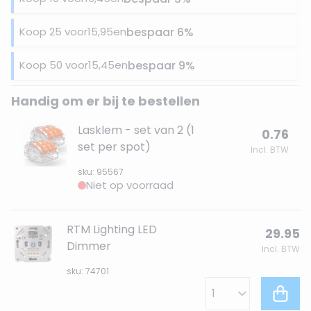
Koop 25 voor
15,95
en
bespaar
6
%
Koop 50 voor
15,45
en
bespaar
9
%
Handig om er bij te bestellen
Lasklem - set van 2 (1
0.76
set per spot)
Incl. BTW
sku: 95567
Niet op voorraad
RTM Lighting LED
29.95
Dimmer
Incl. BTW
sku: 74701