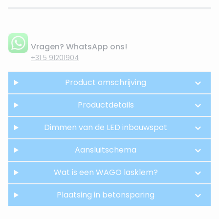
Vragen? WhatsApp ons!
+31 5 91201904
Product omschrijving
Productdetails
Dimmen van de LED inbouwspot
Aansluitschema
Wat is een WAGO lasklem?
Plaatsing in betonsparing