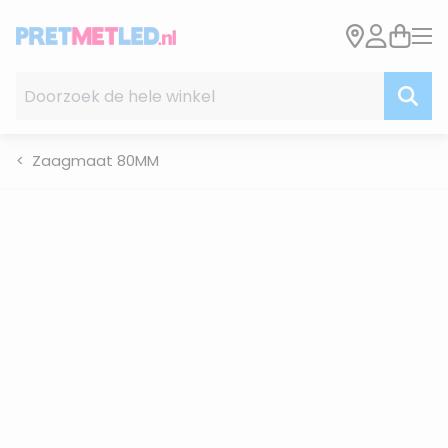
Ga naar de inhoud
Doorzoek de hele winkel
Zaagmaat 80MM