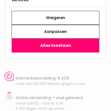
Weigeren
Aanpassen
Op voorraad,
29,95
Maandag verzonden
Alles toestaan
Klantenbeoordeling: 9.4/10
meer dan 100.000 klanten gingen u voor
Gratis verzending + snel geleverd
Vanaf EUR100,- naar NL & BE
& 100 dagen recht op retour