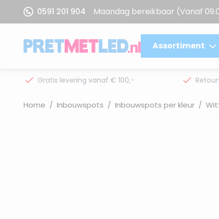
Ga naar de inhoud
0591 201 904
Maandag bereikbaar
(Vanaf 09.
Assortiment
Gratis levering vanaf € 100,-
Retour
Home
/
Inbouwspots
/
Inbouwspots per kleur
/
Wit