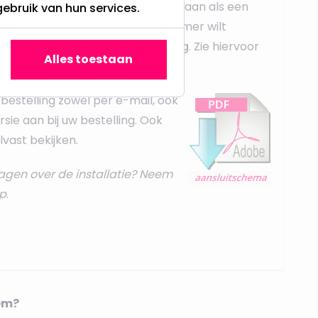
ampen sluit u op dezelfde manier aan als een
gebruik van hun services.
 u meerdere spots achter één dimmer wilt
dit middels een
parallel schakeling
. Zie hiervoor
Alles toestaan
t instructies
.
bestelling zowel per e-mail, ook
rsie aan bij uw bestelling. Ook
vast bekijken.
agen over de installatie? Neem
p
.
em?