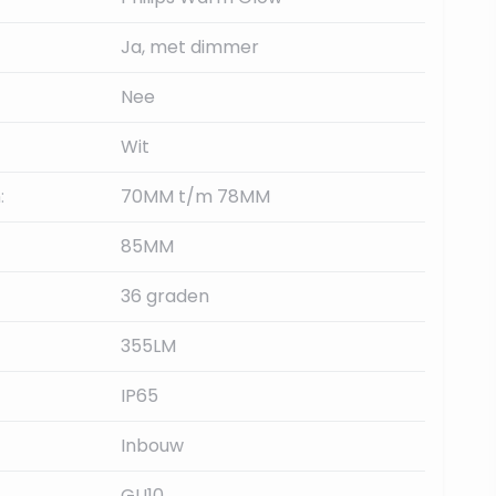
Ja, met dimmer
Nee
Wit
:
70MM t/m 78MM
85MM
36 graden
355LM
IP65
Inbouw
GU10