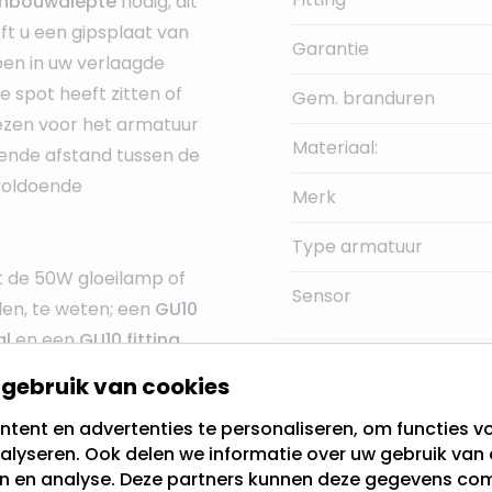
nbouwdiepte
nodig, dit
eft u een gipsplaat van
Garantie
ben in uw verlaagde
de spot heeft zitten of
Gem. branduren
iezen voor het armatuur
Materiaal:
oende afstand tussen de
 voldoende
Merk
Type armatuur
 de 50W gloeilamp of
Sensor
len, te weten; een
GU10
al
en een
GU10 fitting
.
gebruik van cookies
Aansluiten inbouwspot
tent en advertenties te personaliseren, om functies vo
alyseren. Ook delen we informatie over uw gebruik van 
en en analyse. Deze partners kunnen deze gegevens c