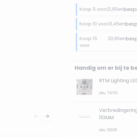
Koop 5 voor
21,95
en
besp
Koop 10 voor
21,45
en
bes
Koop 15
20,95
en
bes
voor
Handig om er bij te b
RTM Lighting L
sku: 74701
Verbredingsring
110MM
sku: D005