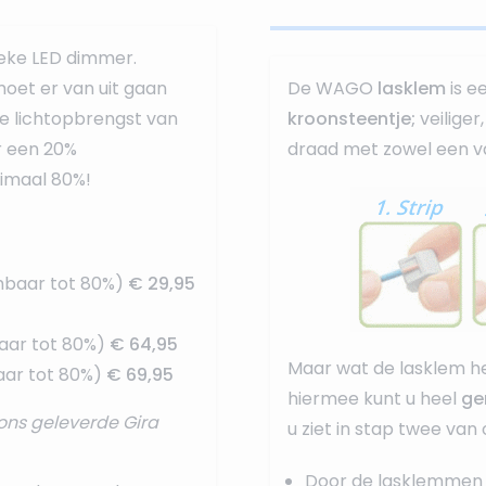
ieke LED dimmer.
oet er van uit gaan
De WAGO
lasklem
is e
e lichtopbrengst van
kroonsteentje;
veilige
r een 20%
draad met zowel een va
nimaal 80%!
mbaar tot 80%)
€ 29,95
aar tot 80%)
€ 64,95
Maar wat de lasklem he
ar tot 80%)
€ 69,95
hiermee kunt u heel
ge
ons geleverde Gira
u ziet in stap twee van
Door de lasklemmen 