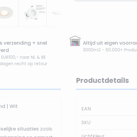
s verzending + snel
Altijd uit eigen voorr
verd
3000m2 - 60.000+ Produ
 EUR100,- naar NL & BE
 dagen recht op retour
Productdetails
d | Wit
EAN
SKU
selijke situaties
zoals
Lichtkleur