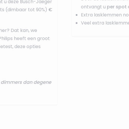
nt u deze
Busch-Jaeger
ontvangt u
per spot
ots (dimbaar tot 90%)
€
Extra lasklemmen no
Veel extra lasklemm
mer? Dat kan, we
Philips heeft een groot
test, deze opties
re dimmers dan degene