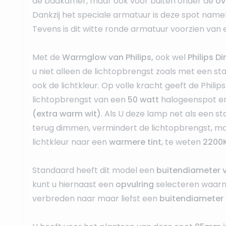
de badkamer, maar ook voor buiten onder de
ov
Dankzij het speciale armatuur is deze spot namel
Tevens is dit witte ronde armatuur voorzien van e
Met de
Warmglow van Philips,
ook wel
Philips 
u niet alleen de lichtopbrengst zoals met een s
ook de lichtkleur. Op volle kracht geeft de Phil
lichtopbrengst van een
50 watt
halogeenspot e
(extra warm wit)
. Als U deze lamp net als een s
terug dimmen, vermindert de lichtopbrengst, m
lichtkleur naar een
warmere tint
, te weten
2200K
Standaard heeft dit model een
buitendiameter
kunt u hiernaast een
opvulring
selecteren waarm
verbreden naar maar liefst een
buitendiameter