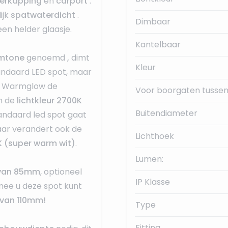
erkapping
en
carport
.
ijk
spatwaterdicht
.
Dimbaar
en helder glaasje.
Kantelbaar
Dimtone
genoemd
,
dimt
Kleur
tandaard LED spot, maar
ips Warmglow de
Voor boorgaten tussen
n de
lichtkleur 2700K
Buitendiameter
tandaard led spot gaat
aar verandert ook de
Lichthoek
 (super warm wit)
.
Lumen:
 van 85mm
, optioneel
IP Klasse
ee u deze spot kunt
 van 110mm!
Type
Fitting