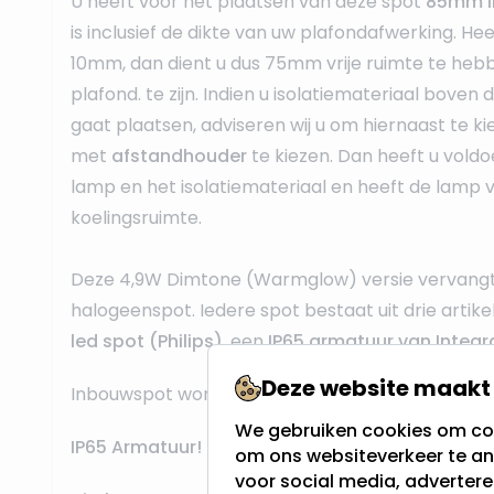
U heeft voor het plaatsen van deze spot
85mm i
is inclusief de dikte van uw plafondafwerking. He
10mm, dan dient u dus 75mm vrije ruimte te heb
plafond. te zijn. Indien u isolatiemateriaal boven 
gaat plaatsen, adviseren wij u om hiernaast te k
met
afstandhouder
te kiezen. Dan heeft u vold
lamp en het isolatiemateriaal en heeft de lamp
koelingsruimte.
Deze 4,9W Dimtone (Warmglow) versie vervangt
halogeenspot. Iedere spot bestaat uit drie artike
led spot (Philips)
, een
IP65 armatuur van Integr
Deze website maakt 
Inbouwspot wordt compleet geleverd
We gebruiken cookies om con
IP65 Armatuur!
om ons websiteverkeer te an
voor social media, adverter