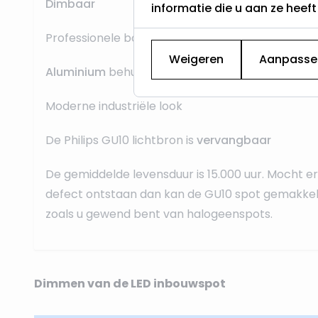
Dimbaar
informatie die u aan ze heef
Professionele bouwkwaliteit voor een
lange leve
Weigeren
Aanpasse
Aluminium
behuizing
Moderne industriële look
De Philips GU10 lichtbron is
vervangbaar
De gemiddelde levensduur is 15.000 uur. Mocht 
defect ontstaan dan kan de GU10 spot gemakkel
zoals u gewend bent van halogeenspots.
Dimmen van de LED inbouwspot