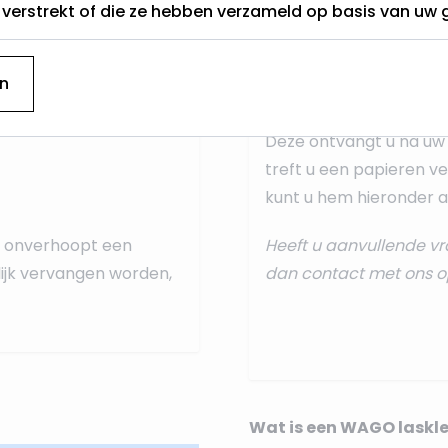
Onze Philips GU10 LED l
t verstrekt of die ze hebben verzameld op basis van uw 
normale lamp
. Indien
nsduur
aansluiten dan doet u 
n
onze standaard
aanslui
Deze ontvangt u na uw 
treft u een papieren ve
kunt u hem hieronder al
er onverhoopt een
Heeft u aanvullende vr
ijk vervangen worden,
dan
contact
met ons o
Wat is een WAGO laskl