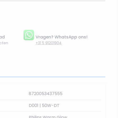
aad
Vragen? WhatsApp ons!
cten
+31 5 91201904
8720053437555
D001 | 50W-DT
Philips Warm Glow