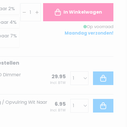
Aantal
aar
2
%
In Winkelwagen
paar
4
%
Op voorraad
Maandag verzonden!
paar
7
%
estellen
ED Dimmer
29.95
Incl. BTW
 / Opvulring Wit Naar
6.95
Incl. BTW