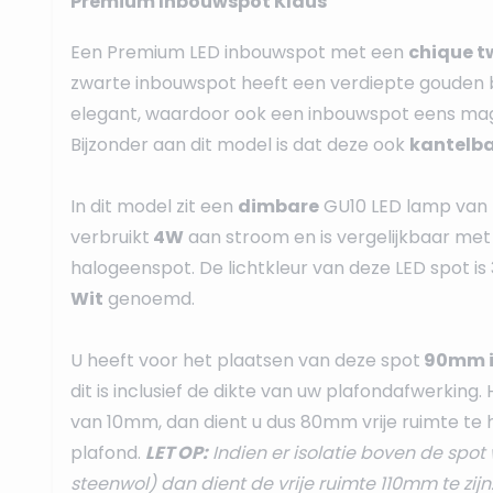
Premium Inbouwspot Klaus
Een Premium LED inbouwspot met een
chique t
zwarte inbouwspot heeft een verdiepte gouden 
elegant, waardoor ook een inbouwspot eens mag 
Bijzonder aan dit model is dat deze ook
kantelb
In dit model zit een
dimbare
GU10 LED lamp van P
verbruikt
4W
aan stroom en is vergelijkbaar me
halogeenspot. De lichtkleur van deze LED spot is
Wit
genoemd.
U heeft voor het plaatsen van deze spot
90mm i
dit is inclusief de dikte van uw plafondafwerking.
van 10mm, dan dient u dus 80mm vrije ruimte te
plafond.
LET OP:
Indien er isolatie boven de spot 
steenwol) dan dient de vrije ruimte 110mm te zijn