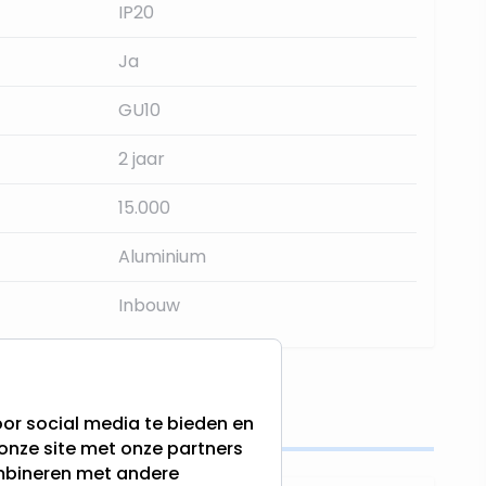
IP20
Ja
GU10
2 jaar
15.000
Aluminium
Inbouw
s
or social media te bieden en
onze site met onze partners
ombineren met andere