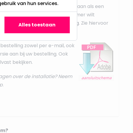
gebruik van hun services.
ampen sluit u op dezelfde manier aan als een
 u meerdere spots achter één dimmer wilt
dit middels een
parallel schakeling
. Zie hiervoor
Alles toestaan
t instructies
.
bestelling zowel per e-mail, ook
rsie aan bij uw bestelling. Ook
vast bekijken.
agen over de installatie? Neem
p
.
em?