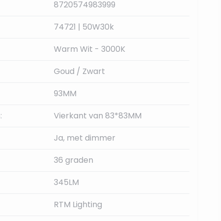
8720574983999
74721 | 50W30k
Warm Wit - 3000K
Goud / Zwart
93MM
:
Vierkant van 83*83MM
Ja, met dimmer
36 graden
345LM
RTM Lighting