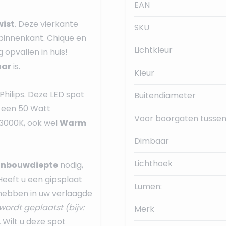
EAN
wist
. Deze vierkante
SKU
binnenkant. Chique en
Lichtkleur
opvallen in huis!
aar
is.
Kleur
hilips. Deze LED spot
Buitendiameter
t een 50 Watt
Voor boorgaten tussen
 3000K, ook wel
Warm
Dimbaar
Lichthoek
nbouwdiepte
nodig,
 Heeft u een gipsplaat
Lumen:
 hebben in uw verlaagde
wordt geplaatst (bijv:
Merk
.
Wilt u deze spot