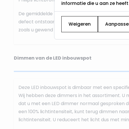
informatie die u aan ze heef
De gemiddelde levensduur is 15.000 uur. Mocht 
defect ontstaan dan kan de GU10 spot gemakkel
Weigeren
Aanpasse
zoals u gewend bent van halogeenspots.
Dimmen van de LED inbouwspot
Deze LED inbouwspot is dimbaar met een specif
Wij hebben deze dimmers in het assortiment. U m
dat u met een LED dimmer normaal gesproken d
een 100% lichtintensiteit, kunt terug dimmen naa
lichtintensiteit. U reduceert het licht dus met mi