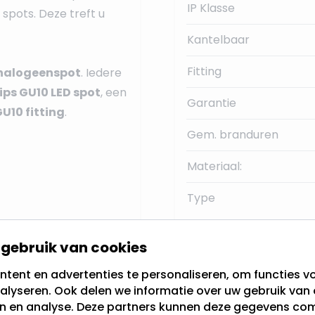
IP Klasse
 spots. Deze treft u
Kantelbaar
Fitting
 halogeenspot
. Iedere
ips GU10 LED spot
, een
Garantie
U10 fitting
.
Gem. branduren
Materiaal:
Type
gebruik van cookies
e vormgeving.
Aansluiten inbouwspot
tent en advertenties te personaliseren, om functies vo
alyseren. Ook delen we informatie over uw gebruik van 
en en analyse. Deze partners kunnen deze gegevens c
baar