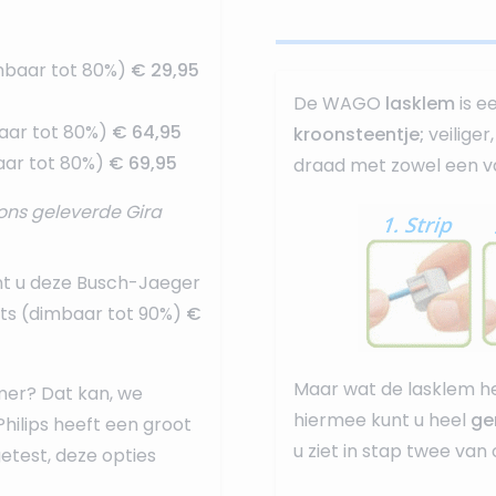
mbaar tot 80%)
€ 29,95
De WAGO
lasklem
is e
aar tot 80%)
€ 64,95
kroonsteentje;
veilige
ar tot 80%)
€ 69,95
draad met zowel een va
ons geleverde Gira
nt u deze
Busch-Jaeger
ots (dimbaar tot 90%)
€
Maar wat de lasklem he
mer? Dat kan, we
hiermee kunt u heel
ge
Philips heeft een groot
u ziet in stap twee van
test, deze opties