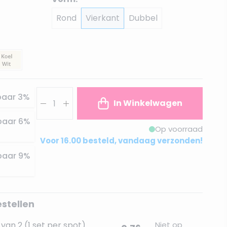
Rond
Vierkant
Dubbel
Aantal
paar
3
%
In Winkelwagen
paar
6
%
Op voorraad
Voor 16.00 besteld, vandaag verzonden!
paar
9
%
estellen
van 2 (1 set per spot)
Niet op