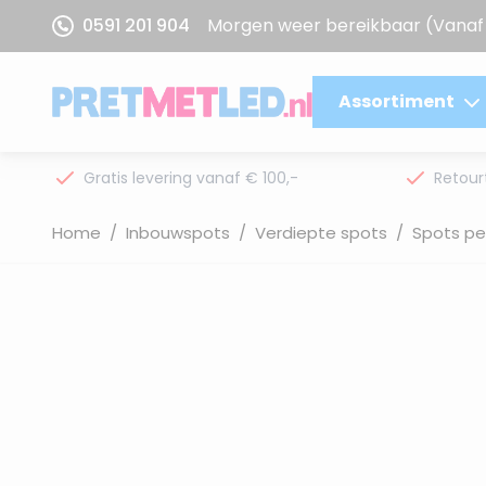
Ga naar de inhoud
0591 201 904
Morgen weer bereikbaar
(Vanaf 
Assortiment
Gratis levering vanaf € 100,-
Retour
Home
/
Inbouwspots
/
Verdiepte spots
/
Spots pe