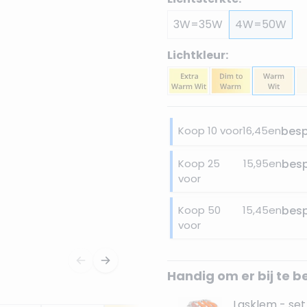
3W=35W
4W=50W
Lichtkleur:
Koop 10 voor
16,45
en
bes
Koop 25
15,95
en
bes
voor
Koop 50
15,45
en
bes
voor
Handig om er bij te b
Lasklem - set 