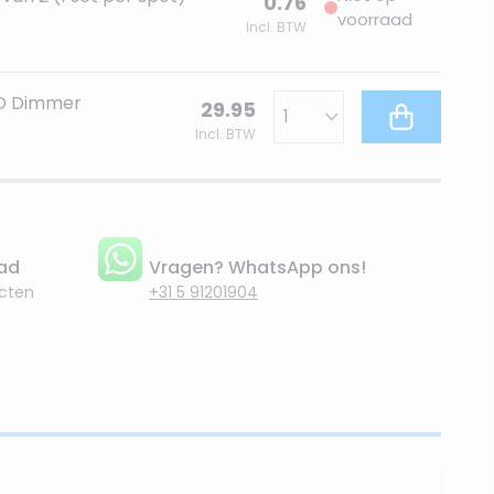
0.76
voorraad
Incl. BTW
ED Dimmer
29.95
Incl. BTW
aad
Vragen? WhatsApp ons!
cten
+31 5 91201904