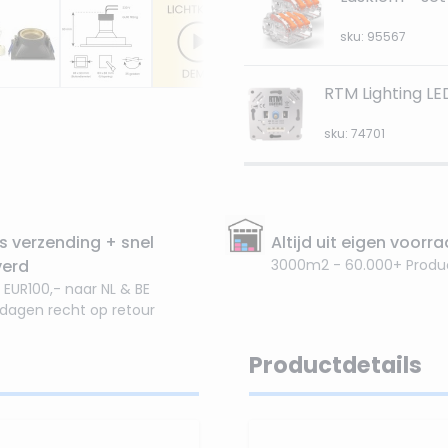
sku: 95567
RTM Lighting L
sku: 74701
s verzending + snel
Altijd uit eigen voorr
verd
3000m2 - 60.000+ Produ
 EUR100,- naar NL & BE
 dagen recht op retour
Productdetails