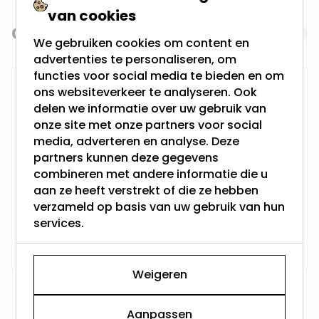
van cookies
Gerelateerde producten
Navigating through the elements of the carousel is possi
Press to skip carousel
We gebruiken cookies om content en
advertenties te personaliseren, om
functies voor social media te bieden en om
RTM Lighting LED Dimmer
ons websiteverkeer te analyseren. Ook
delen we informatie over uw gebruik van
onze site met onze partners voor social
media, adverteren en analyse. Deze
partners kunnen deze gegevens
combineren met andere informatie die u
aan ze heeft verstrekt of die ze hebben
verzameld op basis van uw gebruik van hun
services.
Op voorraad,
29,95
Vandaag verzonden
Weigeren
Aanpassen