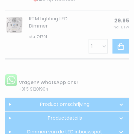
RTM Lighting LED
29.95
Dimmer
Incl. BTW
sku: 74701
Vragen? WhatsApp ons!
+31 5 91201904
Product omschrijving
Productdetails
Dimmen van de LED inbouwspot