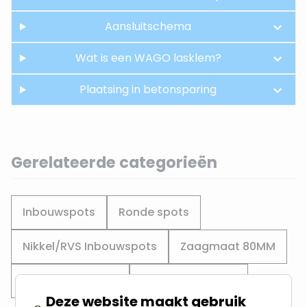
Aansluitschema
Wat is een WAGO lasklem?
Plaatsing in betonsparing
Gerelateerde categorieën
Inbouwspots
Ronde spots
Nikkel/RVS Inbouwspots
Zaagmaat 80MM
Zaagmaat 90MM
Zaagmaat 85MM
Deze website maakt gebruik