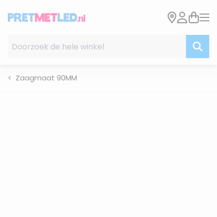
Ga naar de inhoud
Doorzoek de hele winkel
Zaagmaat 90MM