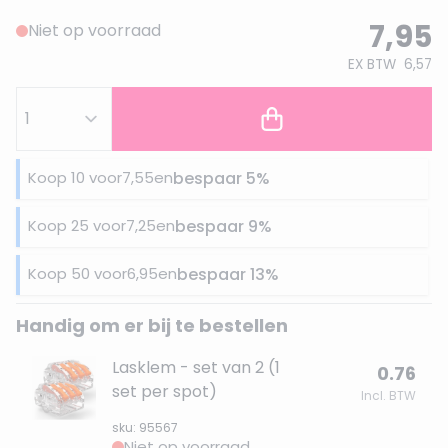
7,95
Niet op voorraad
EX BTW
6,57
Koop 10 voor
7,55
en
bespaar
5
%
Koop 25 voor
7,25
en
bespaar
9
%
Koop 50 voor
6,95
en
bespaar
13
%
Handig om er bij te bestellen
Lasklem - set van 2 (1
0.76
set per spot)
Incl. BTW
sku: 95567
Niet op voorraad