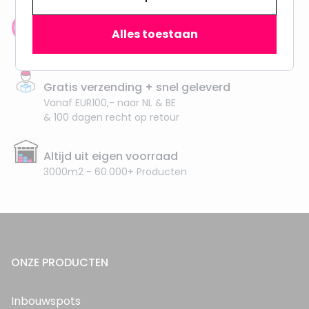
Klantenbeoordeling: 9.4/10
Alles toestaan
meer dan 100.000 klanten gingen u voor
Gratis verzending + snel geleverd
Vanaf EUR100,- naar NL & BE
& 100 dagen recht op retour
Altijd uit eigen voorraad
3000m2 - 60.000+ Producten
ONZE PRODUCTEN
Inbouwspots