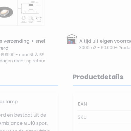
s verzending + snel
Altijd uit eigen voorr
verd
3000m2 - 60.000+ Produ
 EUR100,- naar NL & BE
 dagen recht op retour
Productdetails
lor lamp
EAN
d en bestaat uit de
SKU
r Ambiance GU10
spot,