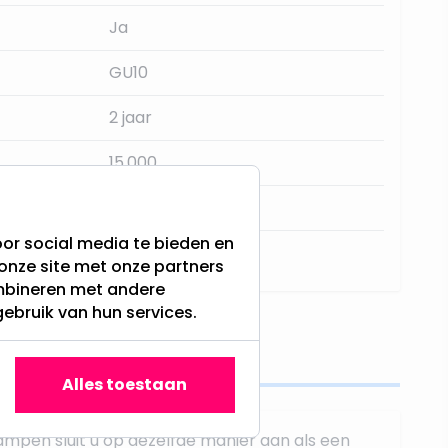
Ja
GU10
2 jaar
15.000
Aluminium
or social media te bieden en
Inbouw
onze site met onze partners
ombineren met andere
gebruik van hun services.
s
Alles toestaan
ampen sluit u op dezelfde manier aan als een