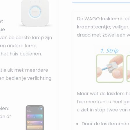
De WAGO
lasklem
is e
et
kroonsteentje;
veilige
Hue
draad met zowel een va
an de eerste lamp zijn
 een andere lamp
 het huis bedienen.
atie uit met meerdere
en bedien je verlichting
Maar wat de lasklem he
hiermee kunt u heel
ge
len:
u ziet in stap twee van
en of
Door de lasklemmen 