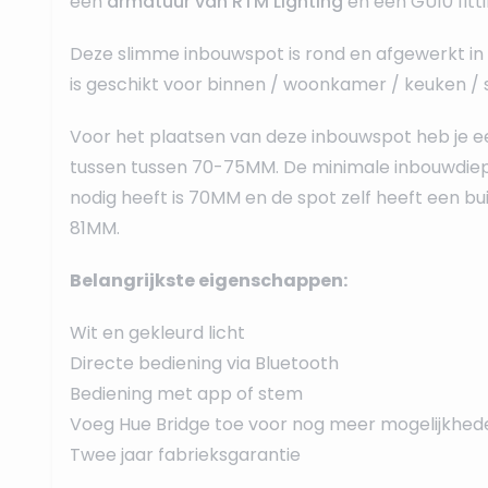
een
armatuur van RTM Lighting
en een GU10 fitti
Deze slimme inbouwspot is rond en afgewerkt in 
is geschikt voor binnen / woonkamer / keuken /
Voor het plaatsen van deze inbouwspot heb je e
tussen tussen 70-75MM. De minimale inbouwdiep
nodig heeft is 70MM en de spot zelf heeft een b
81MM.
Belangrijkste eigenschappen:
Wit en gekleurd licht
Directe bediening via Bluetooth
Bediening met app of stem
Voeg Hue Bridge toe voor nog meer mogelijkhed
Twee jaar fabrieksgarantie