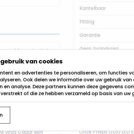
Kantelbaar
Fitting
Garantie
Gem. branduren
entraaldoos
, dan is de
deze zich niet zelf kan
gebruik van cookies
Materiaal:
tent en advertenties te personaliseren, om functies vo
Type
e prima blijft zitten,
alyseren. Ook delen we informatie over uw gebruik van 
en en analyse. Deze partners kunnen deze gegevens c
t verstrekt of die ze hebben verzameld op basis van uw 
Aansluiten inbouwspot
t in
n
Onze Philips GU10 LED l
ns vindt u daar een