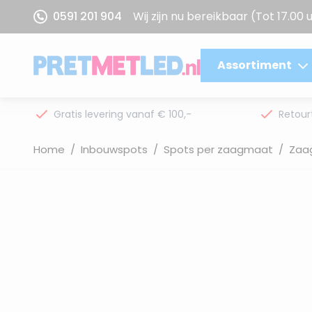
Ga naar de inhoud
0591 201 904
Wij zijn nu bereikbaar
(Tot 17.00 
Assortiment
Gratis levering vanaf € 100,-
Retour
Home
/
Inbouwspots
/
Spots per zaagmaat
/
Zaa