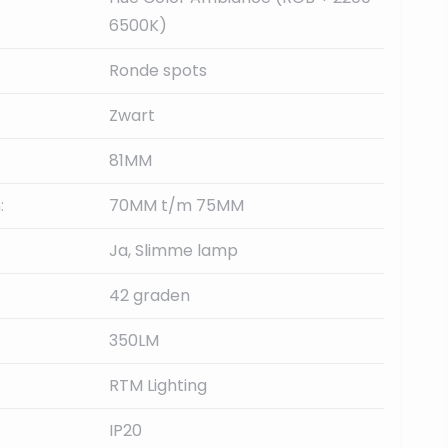
6500K)
Ronde spots
Zwart
81MM
:
70MM t/m 75MM
Ja, Slimme lamp
42 graden
350LM
RTM Lighting
IP20