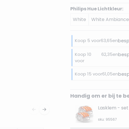
Philips Hue Lichtkleur:
White
White Ambiance
Koop 5 voor
63,65
en
bes
Koop 10
62,35
en
bes
voor
Koop 15 voor
61,05
en
bes
Handig om er bij te b
Lasklem - set 
sku: 95567