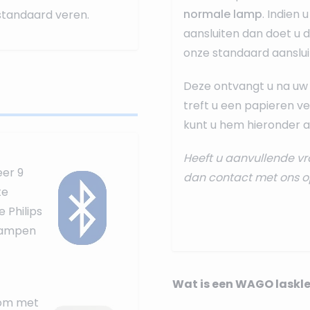
normale lamp
. Indien
standaard veren.
aansluiten dan doet u 
onze standaard
aanslui
Deze ontvangt u na uw 
treft u een papieren ve
kunt u hem hieronder al
Heeft u aanvullende vr
eer 9
dan
contact
met ons o
te
 Philips
 lampen
Wat is een WAGO laskl
 om met