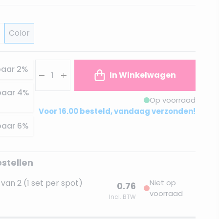
Color
Aantal
paar
2
%
In Winkelwagen
paar
4
%
Op voorraad
Voor 16.00 besteld, vandaag verzonden!
paar
6
%
estellen
van 2 (1 set per spot)
Niet op
0.76
voorraad
Incl. BTW