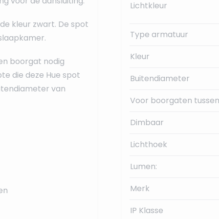
ng voor de aansluiting.
Lichtkleur
de kleur zwart. De spot
Type armatuur
 slaapkamer.
Kleur
en boorgat nodig
te die deze Hue spot
Buitendiameter
uitendiameter van
Voor boorgaten tussen
Dimbaar
Lichthoek
Lumen:
Merk
en
IP Klasse