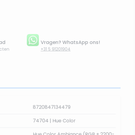
aad
Vragen? WhatsApp ons!
cten
+31 5 91201904
8720847134479
74704 | Hue Color
Hue Color Ambiance (RGB + 2200-