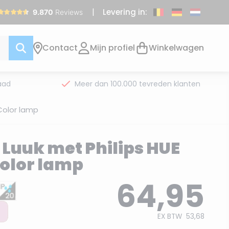
Levering in:
Contact
Mijn profiel
Winkelwagen
aad
Meer dan 100.000 tevreden klanten
Color lamp
Luuk met Philips HUE
olor lamp
64,95
EX BTW
53,68