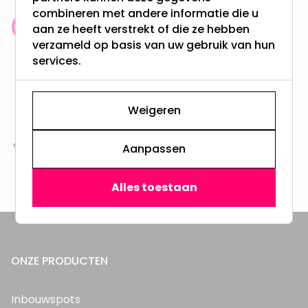
combineren met andere informatie die u
aan ze heeft verstrekt of die ze hebben
Klantenbeoordeling: 9.4/10
verzameld op basis van uw gebruik van hun
meer dan 100.000 klanten gingen u voor
services.
Gratis verzending + snel geleverd
Vanaf EUR100,- naar NL & BE
Weigeren
& 100 dagen recht op retour
Aanpassen
Altijd uit eigen voorraad
3000m2 - 60.000+ Producten
Alles toestaan
ONZE PRODUCTEN
Inbouwspots