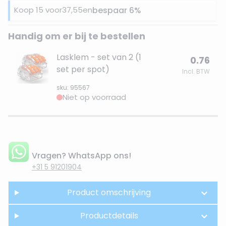
Koop 15 voor
37,55
en
bespaar
6
%
Handig om er bij te bestellen
Lasklem - set van 2 (1
0.76
set per spot)
Incl. BTW
sku: 95567
Niet op voorraad
Vragen? WhatsApp ons!
+31 5 91201904
Product omschrijving
Productdetails