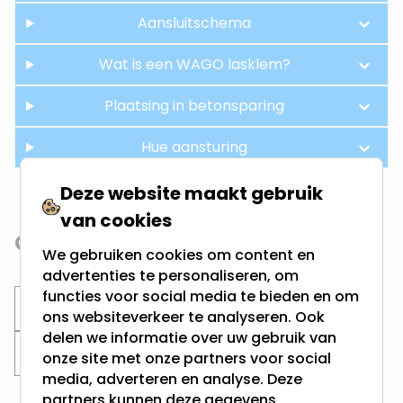
Aansluitschema
Wat is een WAGO lasklem?
Plaatsing in betonsparing
Hue aansturing
Deze website maakt gebruik
van cookies
Gerelateerde categorieën
We gebruiken cookies om content en
advertenties te personaliseren, om
functies voor social media te bieden en om
Inbouwspots
Philips Hue inbouwspots
ons websiteverkeer te analyseren. Ook
delen we informatie over uw gebruik van
Zaagmaat 70MM
onze site met onze partners voor social
media, adverteren en analyse. Deze
partners kunnen deze gegevens