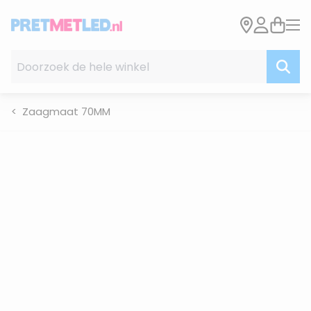
Ga naar de inhoud
Doorzoek de hele winkel
Zaagmaat 70MM