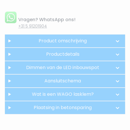
Vragen? WhatsApp ons!
+31 5 91201904
Product omschrijving
Productdetails
Dimmen van de LED inbouwspot
Aansluitschema
Wat is een WAGO lasklem?
Plaatsing in betonsparing