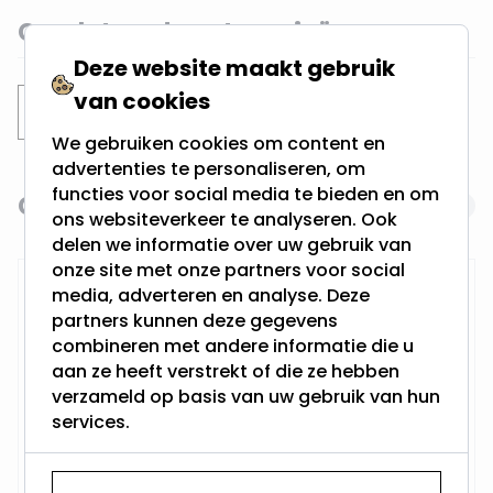
Gerelateerde categorieën
Deze website maakt gebruik
van cookies
Inbouwspots
Verdiepte spots
We gebruiken cookies om content en
advertenties te personaliseren, om
functies voor social media te bieden en om
Gerelateerde producten
Navigating through the elements of the carousel is possi
Press to skip carousel
ons websiteverkeer te analyseren. Ook
delen we informatie over uw gebruik van
onze site met onze partners voor social
RTM Lighting LED Dimmer
media, adverteren en analyse. Deze
partners kunnen deze gegevens
combineren met andere informatie die u
aan ze heeft verstrekt of die ze hebben
verzameld op basis van uw gebruik van hun
services.