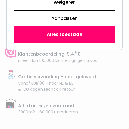
Weigeren
Op voorraad,
29,95
Maandag verzonden
Aanpassen
Alles toestaan
Klantenbeoordeling: 9.4/10
meer dan 100.000 klanten gingen u voor
Gratis verzending + snel geleverd
Vanaf EUR100,- naar NL & BE
& 100 dagen recht op retour
Altijd uit eigen voorraad
3000m2 - 60.000+ Producten