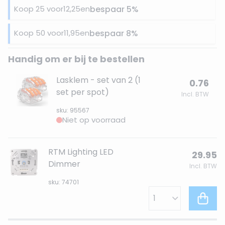
Koop 25 voor
12,25
en
bespaar
5
%
Koop 50 voor
11,95
en
bespaar
8
%
Handig om er bij te bestellen
Lasklem - set van 2 (1
0.76
set per spot)
Incl. BTW
sku: 95567
Niet op voorraad
RTM Lighting LED
29.95
Dimmer
Incl. BTW
sku: 74701