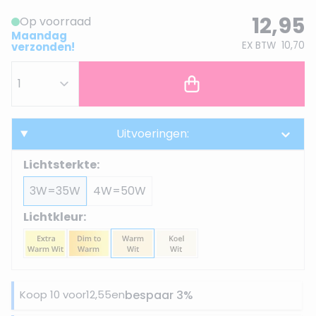
12,95
Op voorraad
Maandag
EX BTW
10,70
verzonden!
Uitvoeringen:
Lichtsterkte:
3W=35W
4W=50W
Lichtkleur:
Koop 10 voor
12,55
en
bespaar
3
%