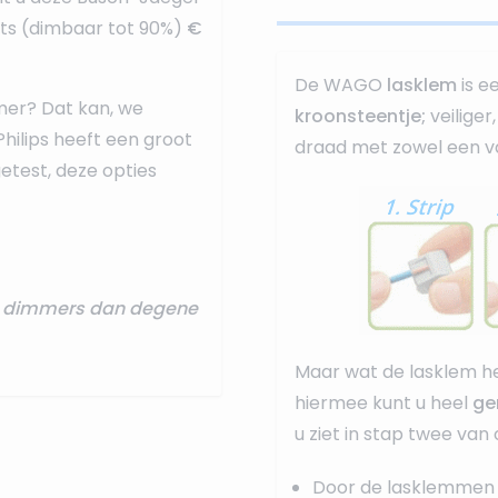
ots (dimbaar tot 90%)
€
De WAGO
lasklem
is e
mer? Dat kan, we
kroonsteentje;
veilige
Philips heeft een groot
draad met zowel een va
test, deze opties
re dimmers dan degene
Maar wat de lasklem he
hiermee kunt u heel
ge
u ziet in stap twee van
Door de lasklemmen 