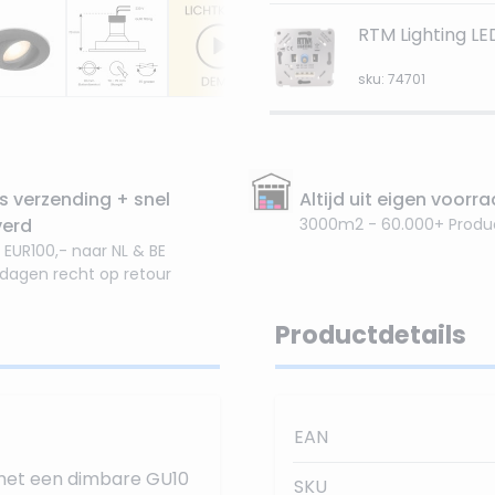
RTM Lighting L
sku: 74701
s verzending + snel
Altijd uit eigen voorr
verd
3000m2 - 60.000+ Produ
 EUR100,- naar NL & BE
 dagen recht op retour
Productdetails
EAN
met een dimbare GU10
SKU