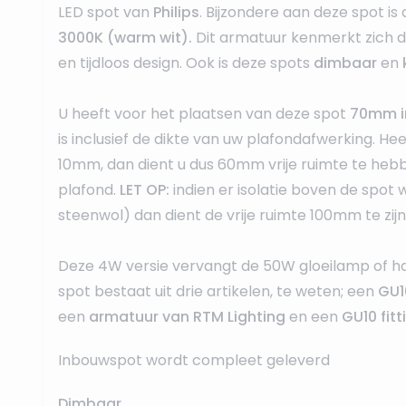
LED spot van
Philips
. Bijzondere aan deze spot is 
3000K
(warm wit).
Dit armatuur kenmerkt zich doo
en tijdloos design. Ook is deze spots
dimbaar
en
U heeft voor het plaatsen van deze spot
70mm i
is inclusief de dikte van uw plafondafwerking. He
10mm, dan dient u dus 60mm vrije ruimte te heb
plafond.
LET OP:
indien er isolatie boven de spot 
steenwol) dan dient de vrije ruimte 100mm te zijn
Deze 4W versie vervangt de 50W gloeilamp of h
spot bestaat uit drie artikelen, te weten; een
GU1
een
armatuur van RTM Lighting
en een
GU10 fitt
Inbouwspot wordt compleet geleverd
Dimbaar