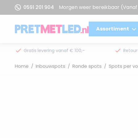
Ga naar de inhoud
0591 201 904
Morgen weer bereikbaar
(Vanaf 
Assortiment
Gratis levering vanaf € 100,-
Retour
Home
/
Inbouwspots
/
Ronde spots
/
Spots per v