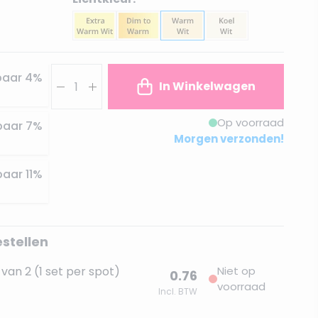
Aantal
paar
4
%
In Winkelwagen
Op voorraad
paar
7
%
Morgen verzonden!
paar
11
%
estellen
van 2 (1 set per spot)
Niet op
0.76
voorraad
Incl. BTW