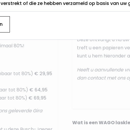
Onze Philips GU10 LED l
t verstrekt of die ze hebben verzameld op basis van uw 
normale lamp
. Indien
ieke LED dimmer.
aansluiten dan doet u 
oet er van uit gaan
n
onze standaard
aanslui
e lichtopbrengst van
r een 20%
Deze ontvangt u na uw 
nimaal 80%!
treft u een papieren ve
kunt u hem hieronder al
Heeft u aanvullende vr
mbaar tot 80%)
€ 29,95
dan
contact
met ons o
aar tot 80%)
€ 64,95
ar tot 80%)
€ 69,95
ons geleverde Gira
Wat is een WAGO laskl
nt u deze
Busch-Jaeger