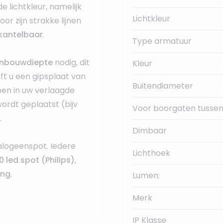
de lichtkleur, namelijk
Lichtkleur
r zijn strakke lijnen
kantelbaar
.
Type armatuur
nbouwdiepte
nodig, dit
Kleur
eft u een gipsplaat van
Buitendiameter
ben in uw verlaagde
wordt geplaatst (bijv
Voor boorgaten tussen
.
Dimbaar
alogeenspot. Iedere
Lichthoek
0 led spot (Philips)
,
ing
.
Lumen:
Merk
IP Klasse