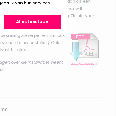
ampen sluit u op dezelfde manier aan als een
gebruik van hun services.
 u meerdere spots achter één dimmer wilt
dit middels een
parallel schakeling
. Zie hiervoor
Alles toestaan
t instructies
.
bestelling zowel per e-mail, ook
rsie aan bij uw bestelling. Ook
vast bekijken.
agen over de installatie? Neem
p
.
em?