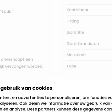
Kantelbaar
nsduur
Fitting
Garantie
Gem. branduren
Materiaal:
er onverhoopt een
Type
ijk vervangen worden,
gebruik van cookies
Aansluiten inbouwspot
tent en advertenties te personaliseren, om functies vo
alyseren. Ook delen we informatie over uw gebruik van 
en en analyse. Deze partners kunnen deze gegevens c