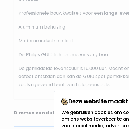
Professionele bouwkwaliteit voor een
lange leve
Aluminium
behuizing
Moderne industriële look
De Philips GU10 lichtbron is
vervangbaar
De gemiddelde levensduur is 15.000 uur. Mocht 
defect ontstaan dan kan de GU10 spot gemakkel
zoals u gewend bent van halogeenspots.
Deze website maakt 
We gebruiken cookies om con
Dimmen van de LED inbouwspot
om ons websiteverkeer te an
voor social media, adverter