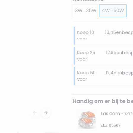
3W=35W
4W=50W
Koop 10
13,45
en
bes
voor
Koop 25
12,95
en
bes
voor
Koop 50
12,45
en
bes
voor
Handig om er bij te b
Lasklem - set 
sku: 95567