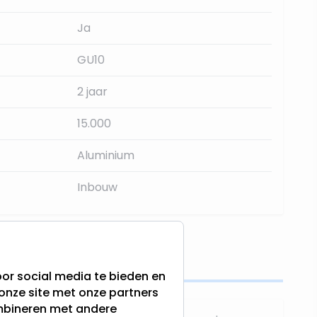
Ja
GU10
2 jaar
15.000
Aluminium
Inbouw
s
or social media te bieden en
onze site met onze partners
ombineren met andere