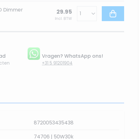
ED Dimmer
29.95
Incl. BTW
aad
Vragen? WhatsApp ons!
cten
+31 5 91201904
8720053435438
74706 | 50W30k