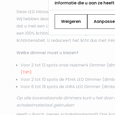
informatie die u aan ze heef
Deze LED inbouwspot is dimbaar met een specif
Wij hebben deze dimmers in het assortiment. U m
Weigeren
Aanpasse
dat u met een LED dimmer normaal gesproken d
een 100% lichtintensiteit, kunt terug dimmen naa
lichtintensiteit. U reduceert het licht dus met mi
Welke dimmer moet u kiezen?
Voor 2 tot 12 spots onze
Huismerk Dimmer
(di
(TIP!)
Voor 2 tot 10 spots de
PEHA LED Dimmer
(dimb
Voor 6 tot 19 spots de
GIRA LED Dimmer
(dimba
Op alle bovenstaande dimmers kunt u het door 
schakelmateriaal gebruiken
Heeft u Busch Jaeger schakelmateriaal? Dan ku