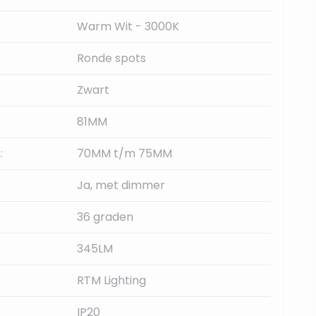
Warm Wit - 3000K
Ronde spots
Zwart
81MM
:
70MM t/m 75MM
Ja, met dimmer
36 graden
345LM
RTM Lighting
IP20