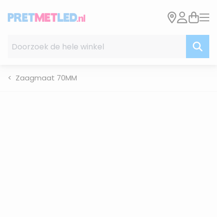
Ga naar de inhoud
Doorzoek de hele winkel
Zaagmaat 70MM