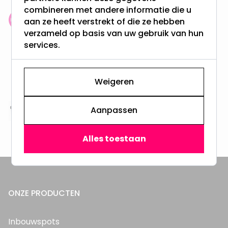
combineren met andere informatie die u
aan ze heeft verstrekt of die ze hebben
Klantenbeoordeling: 9.4/10
verzameld op basis van uw gebruik van hun
meer dan 100.000 klanten gingen u voor
services.
Gratis verzending + snel geleverd
Vanaf EUR100,- naar NL & BE
Weigeren
& 100 dagen recht op retour
Aanpassen
Altijd uit eigen voorraad
3000m2 - 60.000+ Producten
Alles toestaan
ONZE PRODUCTEN
Inbouwspots