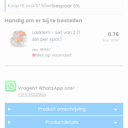
Koop 15 voor
37,55
en
bespaar
6
%
Handig om er bij te bestellen
Lasklem - set van 2 (1
0.76
set per spot)
Incl. BTW
sku: 95567
Niet op voorraad
Vragen? WhatsApp ons!
+31 5 91201904
Product omschrijving
Productdetails