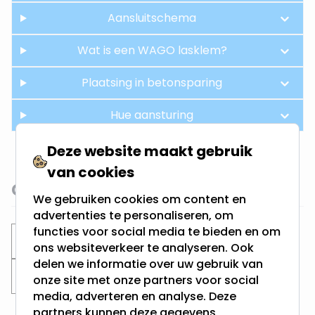
Aansluitschema
Wat is een WAGO lasklem?
Plaatsing in betonsparing
Hue aansturing
Deze website maakt gebruik
van cookies
Gerelateerde categorieën
We gebruiken cookies om content en
advertenties te personaliseren, om
functies voor social media te bieden en om
Inbouwspots
Philips Hue inbouwspots
ons websiteverkeer te analyseren. Ook
delen we informatie over uw gebruik van
Zaagmaat 70MM
onze site met onze partners voor social
media, adverteren en analyse. Deze
partners kunnen deze gegevens