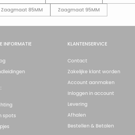
Zaagmaat 85MM
Zaagmaat 95MM
E INFORMATIE
KLANTENSERVICE
log
Contact
ndleidingen
Zakelijke klant worden
Account aanmaken
:
Inloggen in account
Levering
chting
Afhalen
n spots
Bestellen & Betalen
pjes