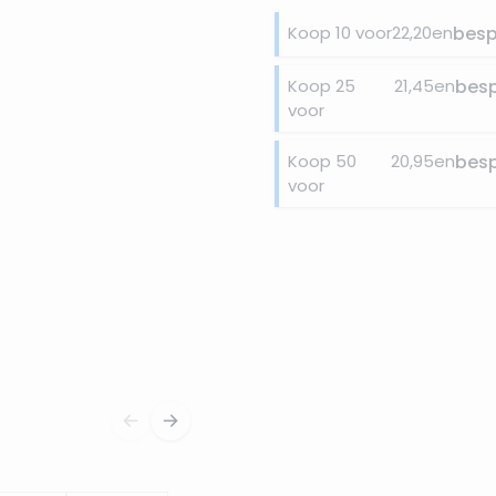
Koop 10 voor
22,20
en
bes
Koop 25
21,45
en
bes
voor
Koop 50
20,95
en
bes
voor