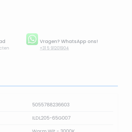
aad
Vragen? WhatsApp ons!
cten
+31 5 91201904
5055788236603
ILDL205-65G007
Warm Wit - 3000K