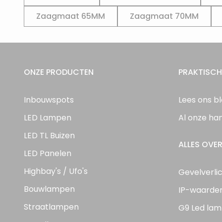
Zaagmaat 65MM
Zaagmaat 70MM
ONZE PRODUCTEN
PRAKTISCH
Inbouwspots
Lees ons b
LED Lampen
Al onze ha
LED TL Buizen
ALLES OVER
LED Panelen
Highbay's / Ufo's
Gevelverli
Bouwlampen
IP-waarde
Straatlampen
G9 Led lam