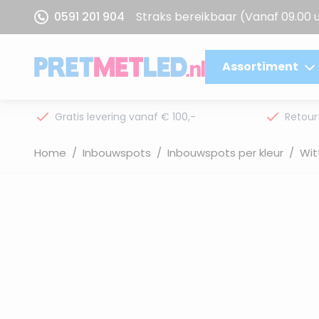
Ga naar de inhoud
0591 201 904
Straks bereikbaar
(Vanaf 09.00 
Assortiment
Gratis levering vanaf € 100,-
Retour
Home
/
Inbouwspots
/
Inbouwspots per kleur
/
Wit