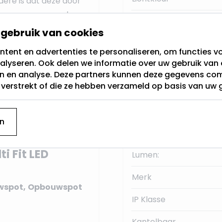
ndere is dat deze door
e veren waarmee deze
Type armatuur
gebruik van cookies
Kleur
tent en advertenties te personaliseren, om functies vo
t is
65MM.
Het
alyseren. Ook delen we informatie over uw gebruik van 
Buitendiameter
0MM
, en ook alle maten
en en analyse. Deze partners kunnen deze gegevens c
is of bedrijf, dan kun je
t verstrekt of die ze hebben verzameld op basis van uw 
Voor boorgaten tussen
 en plafondlamp.
Dimbaar
ichtkleur is
Warm-Wit
,
n
Lichthoek
i Fit LED
Lumen:
Merk
wspot,
Opbouwspot
IP Klasse
Kantelbaar