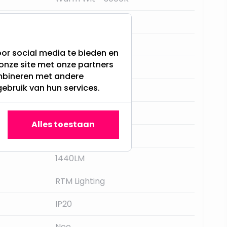
Ronde spots
Wit
or social media te bieden en
onze site met onze partners
230MM
ombineren met andere
gebruik van hun services.
:
65MM t/m 200MM
Nee
Alles toestaan
120 graden
1440LM
RTM Lighting
IP20
Nee