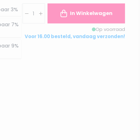
Aantal
paar
3
%
In Winkelwagen
paar
7
%
Op voorraad
Voor 16.00 besteld, vandaag verzonden!
paar
9
%