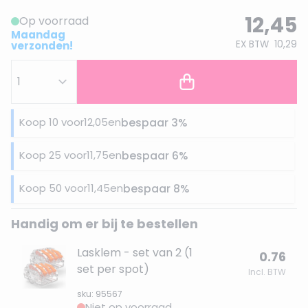
12,45
Op voorraad
Maandag
EX BTW
10,29
verzonden!
Koop 10 voor
12,05
en
bespaar
3
%
Koop 25 voor
11,75
en
bespaar
6
%
Koop 50 voor
11,45
en
bespaar
8
%
Handig om er bij te bestellen
Lasklem - set van 2 (1
0.76
set per spot)
Incl. BTW
sku: 95567
Niet op voorraad