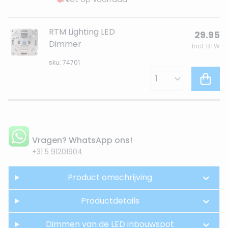
RTM Lighting LED
29.95
Dimmer
Incl. BTW
sku: 74701
Vragen? WhatsApp ons!
+31 5 91201904
Product omschrijving
Productdetails
Dimmen van de LED inbouwspot