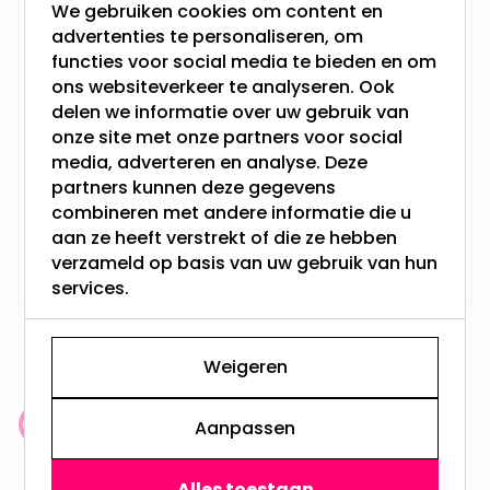
We gebruiken cookies om content en
RTM Lighting LED Dimmer
advertenties te personaliseren, om
functies voor social media te bieden en om
ons websiteverkeer te analyseren. Ook
delen we informatie over uw gebruik van
onze site met onze partners voor social
media, adverteren en analyse. Deze
partners kunnen deze gegevens
combineren met andere informatie die u
aan ze heeft verstrekt of die ze hebben
Op voorraad,
29,95
verzameld op basis van uw gebruik van hun
Maandag verzonden
services.
Weigeren
Aanpassen
Klantenbeoordeling: 9.4/10
meer dan 100.000 klanten gingen u voor
Alles toestaan