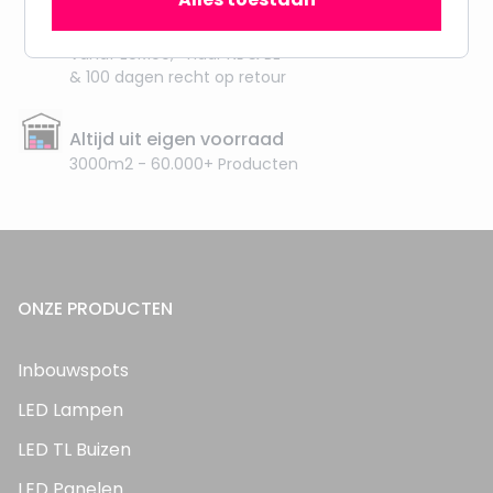
Gratis verzending + snel geleverd
Vanaf EUR100,- naar NL & BE
& 100 dagen recht op retour
Altijd uit eigen voorraad
3000m2 - 60.000+ Producten
ONZE PRODUCTEN
Inbouwspots
LED Lampen
LED TL Buizen
LED Panelen