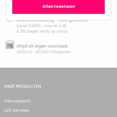
meer dan 100.000 klanten gingen u voor
Alles toestaan
Gratis verzending + snel geleverd
Vanaf EUR100,- naar NL & BE
& 100 dagen recht op retour
Altijd uit eigen voorraad
3000m2 - 60.000+ Producten
ONZE PRODUCTEN
Inbouwspots
LED Lampen