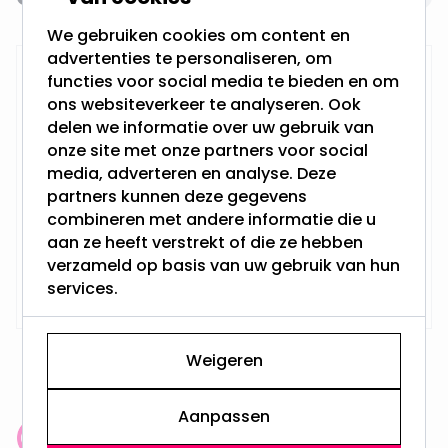
We gebruiken cookies om content en
advertenties te personaliseren, om
LED inbouwspot | Milo
functies voor social media te bieden en om
ons websiteverkeer te analyseren. Ook
delen we informatie over uw gebruik van
onze site met onze partners voor social
4 Watt - Vervangt 50Watt
media, adverteren en analyse. Deze
Dimbaar en 230Volt
partners kunnen deze gegevens
Inbouwdiepte: 70MM
Boorgat: 70MM - 73MM
combineren met andere informatie die u
Philips LED - GU10
aan ze heeft verstrekt of die ze hebben
verzameld op basis van uw gebruik van hun
Vanaf
Op voorraad,
services.
6,25
Vandaag verzonden
Weigeren
Aanpassen
Klantenbeoordeling: 9.4/10