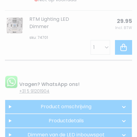
RTM Lighting LED
29.95
Dimmer
Incl. BTW
sku: 74701
Vragen? WhatsApp ons!
+31 5 91201904
Product omschrijving
Productdetails
Dimmen van de LED inbouwspot