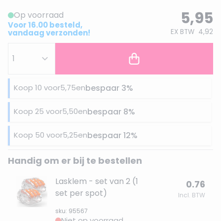
5,95
Op voorraad
Voor 16.00 besteld,
EX BTW
4,92
vandaag verzonden!
Koop 10 voor
5,75
en
bespaar
3
%
Koop 25 voor
5,50
en
bespaar
8
%
Koop 50 voor
5,25
en
bespaar
12
%
Handig om er bij te bestellen
Lasklem - set van 2 (1
0.76
set per spot)
Incl. BTW
sku: 95567
Niet op voorraad