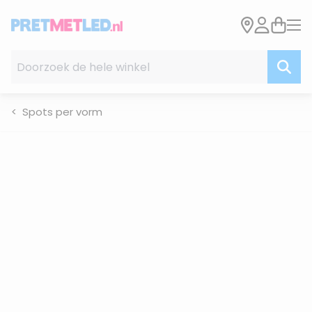
Ga naar de inhoud
Doorzoek de hele winkel
Spots per vorm