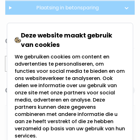
Plaatsing in betonsparing
Deze website maakt gebruik
Gerelateerde categorieën
van cookies
We gebruiken cookies om content en
Inbouwspots
Dubbele spots
advertenties te personaliseren, om
functies voor social media te bieden en om
ons websiteverkeer te analyseren. Ook
delen we informatie over uw gebruik van
Gerelateerde producten
Navigating through the elements of the carousel is possi
Press to skip carousel
onze site met onze partners voor social
media, adverteren en analyse. Deze
partners kunnen deze gegevens
Warmglow inbouwspot | Elmer
combineren met andere informatie die u
aan ze heeft verstrekt of die ze hebben
verzameld op basis van uw gebruik van hun
services.