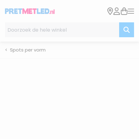
Ga naar de inhoud
Doorzoek de hele winkel
Spots per vorm