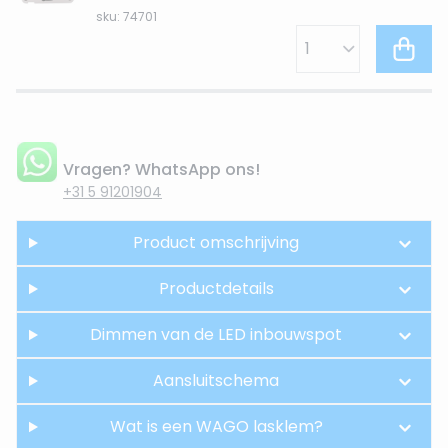
sku: 74701
Vragen? WhatsApp ons!
+31 5 91201904
Product omschrijving
Productdetails
Dimmen van de LED inbouwspot
Aansluitschema
Wat is een WAGO lasklem?