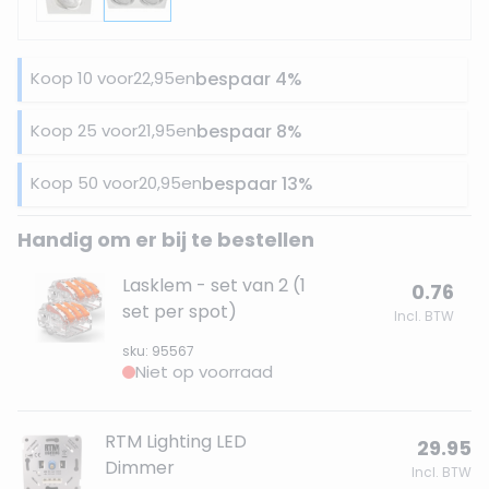
Koop 10 voor
22,95
en
bespaar
4
%
Koop 25 voor
21,95
en
bespaar
8
%
Koop 50 voor
20,95
en
bespaar
13
%
Handig om er bij te bestellen
Lasklem - set van 2 (1
0.76
set per spot)
Incl. BTW
sku: 95567
Niet op voorraad
RTM Lighting LED
29.95
Dimmer
Incl. BTW