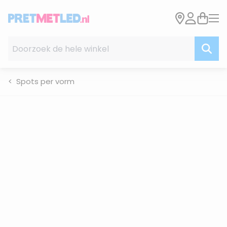
Ga naar de inhoud
Doorzoek de hele winkel
Spots per vorm