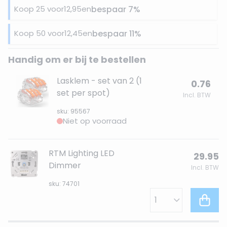
Koop 25 voor
12,95
en
bespaar
7
%
Koop 50 voor
12,45
en
bespaar
11
%
Handig om er bij te bestellen
Lasklem - set van 2 (1
0.76
set per spot)
Incl. BTW
sku: 95567
Niet op voorraad
RTM Lighting LED
29.95
Dimmer
Incl. BTW
sku: 74701