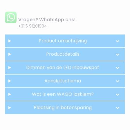
Vragen? WhatsApp ons!
+31 5 91201904
Product omschrijving
Productdetails
Dimmen van de LED inbouwspot
Aansluitschema
Wat is een WAGO lasklem?
Plaatsing in betonsparing