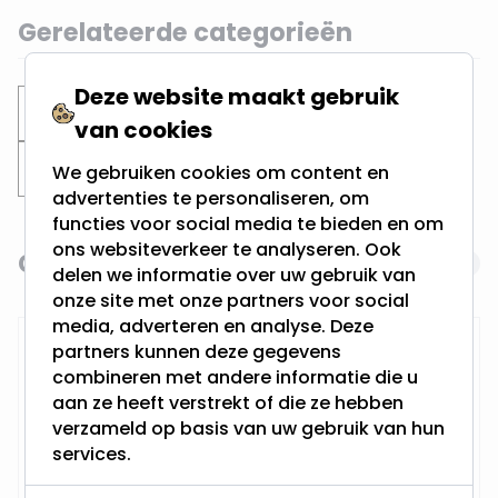
Gerelateerde categorieën
Deze website maakt gebruik
Inbouwspots
Ronde spots
van cookies
Zaagmaat 75MM
Zaagmaat 70MM
We gebruiken cookies om content en
advertenties te personaliseren, om
functies voor social media te bieden en om
ons websiteverkeer te analyseren. Ook
Gerelateerde producten
Navigating through the elements of the carousel is possi
Press to skip carousel
delen we informatie over uw gebruik van
onze site met onze partners voor social
media, adverteren en analyse. Deze
RTM Lighting LED Dimmer
partners kunnen deze gegevens
combineren met andere informatie die u
aan ze heeft verstrekt of die ze hebben
verzameld op basis van uw gebruik van hun
services.