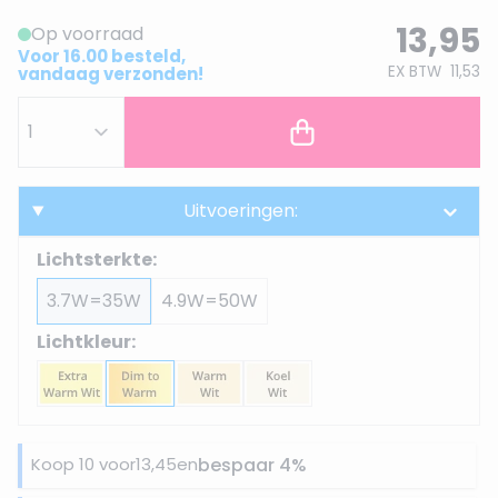
13,95
Op voorraad
Voor 16.00 besteld,
EX BTW
11,53
vandaag verzonden!
Uitvoeringen:
Lichtsterkte:
3.7W=35W
4.9W=50W
Lichtkleur:
Koop 10 voor
13,45
en
bespaar
4
%