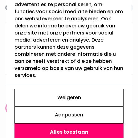
advertenties te personaliseren, om
Gerelateerde producten
Navigating through the elements of the carousel is possi
Press to skip carousel
functies voor social media te bieden en om
ons websiteverkeer te analyseren. Ook
delen we informatie over uw gebruik van
RTM Lighting LED Dimmer
onze site met onze partners voor social
media, adverteren en analyse. Deze
partners kunnen deze gegevens
combineren met andere informatie die u
Op voorraad,
29,95
aan ze heeft verstrekt of die ze hebben
Maandag verzonden
verzameld op basis van uw gebruik van hun
services.
Weigeren
Klantenbeoordeling: 9.4/10
Aanpassen
meer dan 100.000 klanten gingen u voor
Alles toestaan
Gratis verzending + snel geleverd