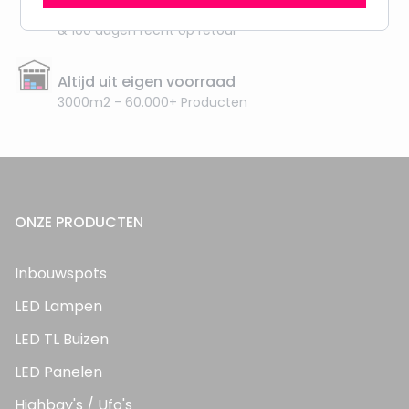
Vanaf EUR100,- naar NL & BE
& 100 dagen recht op retour
Altijd uit eigen voorraad
3000m2 - 60.000+ Producten
ONZE PRODUCTEN
Inbouwspots
LED Lampen
LED TL Buizen
LED Panelen
Highbay's / Ufo's