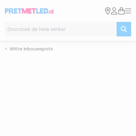
Ga naar de inhoud
Doorzoek de hele winkel
Witte Inbouwspots