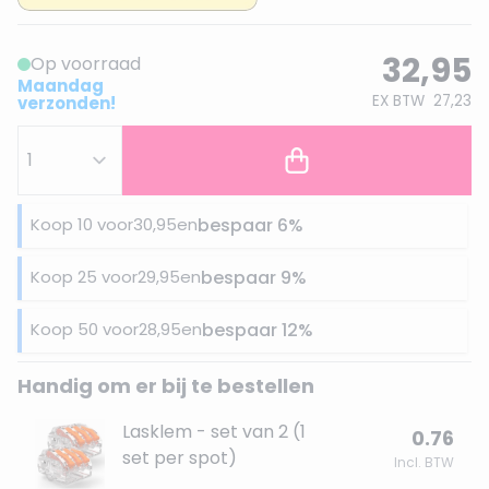
32,95
Op voorraad
Maandag
EX BTW
27,23
verzonden!
Koop 10 voor
30,95
en
bespaar
6
%
Koop 25 voor
29,95
en
bespaar
9
%
Koop 50 voor
28,95
en
bespaar
12
%
Handig om er bij te bestellen
Lasklem - set van 2 (1
0.76
set per spot)
Incl. BTW