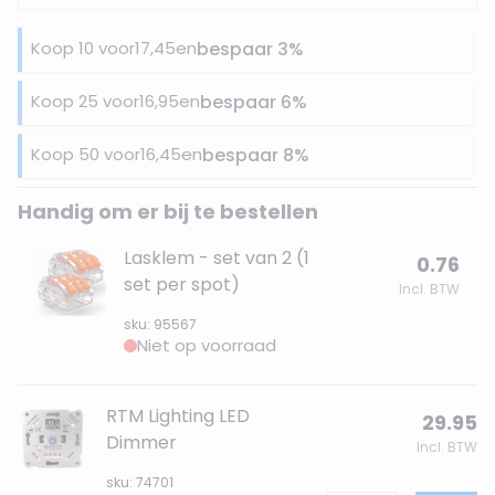
Koop 10 voor
17,45
en
bespaar
3
%
Koop 25 voor
16,95
en
bespaar
6
%
Koop 50 voor
16,45
en
bespaar
8
%
Handig om er bij te bestellen
Lasklem - set van 2 (1
0.76
set per spot)
Incl. BTW
sku: 95567
Niet op voorraad
RTM Lighting LED
29.95
Dimmer
Incl. BTW
sku: 74701