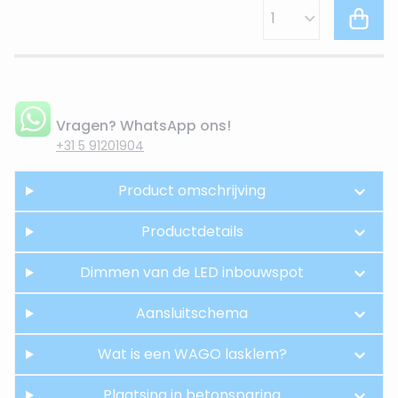
Vragen? WhatsApp ons!
+31 5 91201904
Product omschrijving
Productdetails
Dimmen van de LED inbouwspot
Aansluitschema
Wat is een WAGO lasklem?
Plaatsing in betonsparing