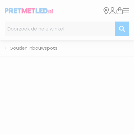
Ga naar de inhoud
Doorzoek de hele winkel
Gouden inbouwspots