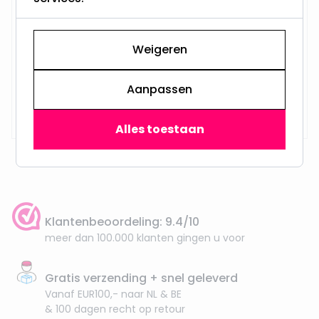
Weigeren
Aanpassen
Op voorraad,
29,95
Maandag verzonden
Alles toestaan
Klantenbeoordeling: 9.4/10
meer dan 100.000 klanten gingen u voor
Gratis verzending + snel geleverd
Vanaf EUR100,- naar NL & BE
& 100 dagen recht op retour