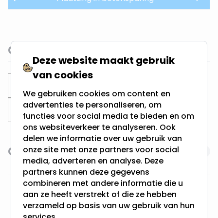
Gerelateerde categorieën
Deze website maakt gebruik
van cookies
Inbouwspots
Verdiepte spots
We gebruiken cookies om content en
advertenties te personaliseren, om
Zaagmaat 80MM
functies voor social media te bieden en om
ons websiteverkeer te analyseren. Ook
delen we informatie over uw gebruik van
Gerelateerde producten
onze site met onze partners voor social
Navigating through the elements of the carousel is possi
Press to skip carousel
media, adverteren en analyse. Deze
partners kunnen deze gegevens
combineren met andere informatie die u
RTM Lighting LED Dimmer
aan ze heeft verstrekt of die ze hebben
verzameld op basis van uw gebruik van hun
services.