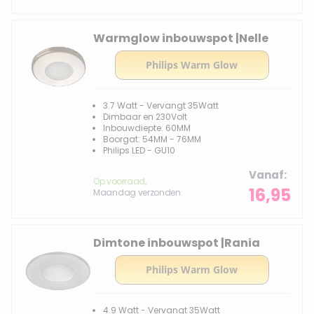
Warmglow inbouwspot |Nelle
3.7 Watt - Vervangt 35Watt
Dimbaar en 230Volt
Inbouwdiepte: 60MM
Boorgat: 54MM - 76MM
Philips LED - GU10
Vanaf
Op voorraad,
16,95
Maandag verzonden
Dimtone inbouwspot |Rania
4.9 Watt - Vervangt 35Watt