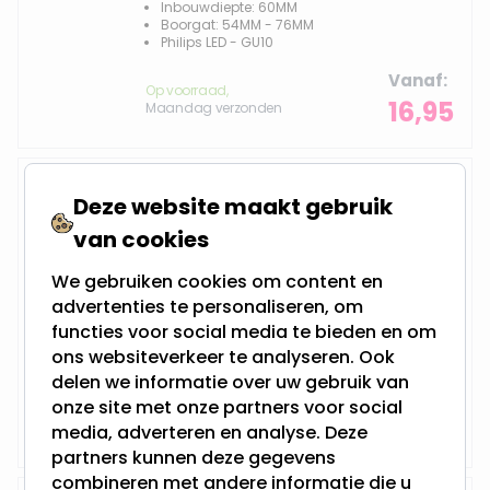
Inbouwdiepte: 60MM
Boorgat: 54MM - 76MM
Philips LED - GU10
Vanaf
Op voorraad,
16,95
Maandag verzonden
LED Midi inbouwspot | Moses
Deze website maakt gebruik
van cookies
We gebruiken cookies om content en
2.8 Watt - Vervangt 40Watt
advertenties te personaliseren, om
Niet Dimbaar en 230Volt
Inbouwdiepte: 60MM
functies voor social media te bieden en om
Boorgat: 53MM - 55MM
ons websiteverkeer te analyseren. Ook
Integral LED - GU10
delen we informatie over uw gebruik van
Vanaf
onze site met onze partners voor social
Op voorraad,
11,95
Maandag verzonden
media, adverteren en analyse. Deze
partners kunnen deze gegevens
combineren met andere informatie die u