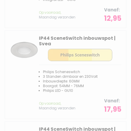
Vanaf
Op voorraad,
12,95
Maandag verzonden
IP44 SceneSwitch inbouwspot |
Svea
Philips Scheneswitch
3 Standen dimbaar en 230Volt
Inbouwdiepte: 60MM
Boorgat: 54MM - 76MM
Philips LED - GU10
Vanaf
Op voorraad,
17,95
Maandag verzonden
IP44 SceneSwitch inbouwspot |