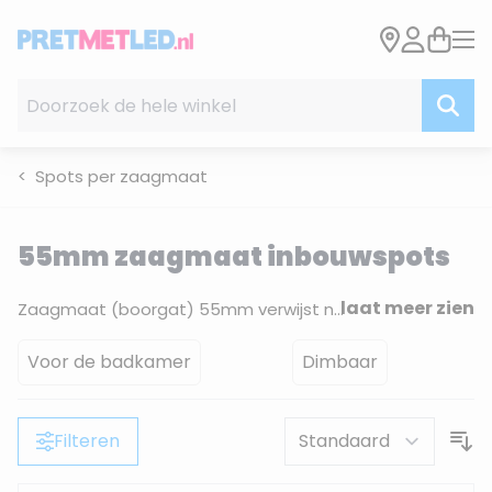
Ga naar de inhoud
Doorzoek de hele winkel
Spots per zaagmaat
55mm zaagmaat inbouwspots
laat meer zien
Zaagmaat (boorgat) 55mm verwijst naar een ronde uitsparing met een
Voor de badkamer
Dimbaar
Filteren