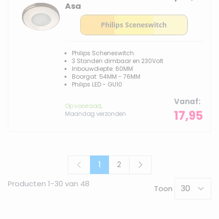
Asa
Philips Scheneswitch
3 Standen dimbaar en 230Volt
Inbouwdiepte: 60MM
Boorgat: 54MM - 76MM
Philips LED - GU10
Vanaf
Op voorraad,
17,95
Maandag verzonden
1
2
U lees momenteel pagina
Pagina
Producten
1
-
30
van
48
Toon