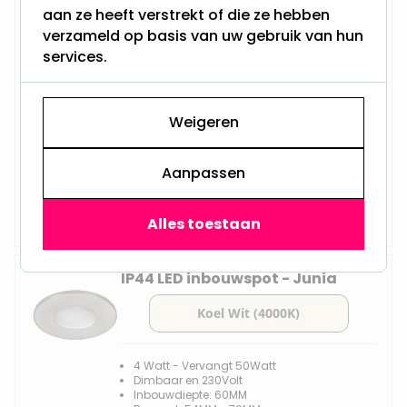
LED Midi inbouwspot | Petter
aan ze heeft verstrekt of die ze hebben
verzameld op basis van uw gebruik van hun
services.
2.8 Watt - Vervangt 40Watt
Niet Dimbaar en 230Volt
Weigeren
Inbouwdiepte: 60MM
Boorgat: 53MM - 55MM
Integral LED - GU10
Aanpassen
Vanaf
Op voorraad,
11,95
Maandag verzonden
Alles toestaan
IP44 LED inbouwspot - Junia
4 Watt - Vervangt 50Watt
Dimbaar en 230Volt
Inbouwdiepte: 60MM