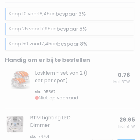
Koop 10 voor
18,45
en
bespaar
3
%
Koop 25 voor
17,95
en
bespaar
5
%
Koop 50 voor
17,45
en
bespaar
8
%
Handig om er bij te bestellen
Lasklem - set van 2 (1
0.76
set per spot)
Incl. BTW
sku: 95567
Niet op voorraad
RTM Lighting LED
29.95
Dimmer
Incl. BTW
sku: 74701