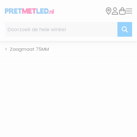
Ga naar de inhoud
Doorzoek de hele winkel
Zaagmaat 75MM