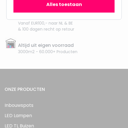
meer dan 100.000 klanten gingen u voor
Alles toestaan
Gratis verzending + snel geleverd
Vanaf EUR100,- naar NL & BE
& 100 dagen recht op retour
Altijd uit eigen voorraad
3000m2 - 60.000+ Producten
ONZE PRODUCTEN
Inbouwspots
LED Lampen
LED TL Buizen