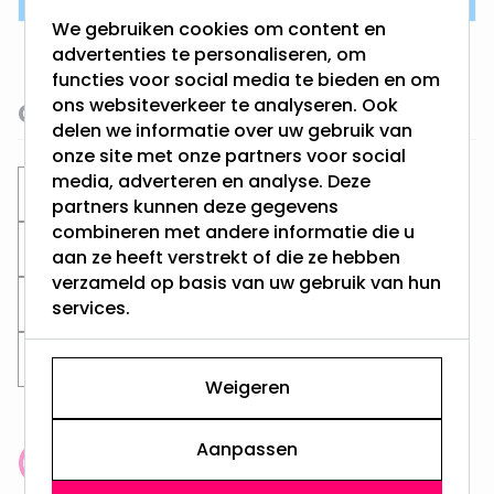
We gebruiken cookies om content en
advertenties te personaliseren, om
functies voor social media te bieden en om
ons websiteverkeer te analyseren. Ook
Gerelateerde categorieën
delen we informatie over uw gebruik van
onze site met onze partners voor social
media, adverteren en analyse. Deze
Inbouwspots
Badkamer Spots
partners kunnen deze gegevens
combineren met andere informatie die u
Inbouwspots voor buiten
Vierkante spots
aan ze heeft verstrekt of die ze hebben
verzameld op basis van uw gebruik van hun
Zaagmaat 60MM
Zaagmaat 75MM
services.
Zaagmaat 65MM
Zaagmaat 70MM
Weigeren
Aanpassen
Klantenbeoordeling: 9.4/10