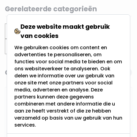
Gerelateerde categorieën
Deze website maakt gebruik
Inbouwspots
Verdiepte spots
van cookies
Zwarte inbouwspots
We gebruiken cookies om content en
advertenties te personaliseren, om
functies voor social media te bieden en om
ons websiteverkeer te analyseren. Ook
Gerelateerde producten
Navigating through the elements of the carousel is possi
Press to skip carousel
delen we informatie over uw gebruik van
onze site met onze partners voor social
media, adverteren en analyse. Deze
RTM Lighting LED Dimmer
partners kunnen deze gegevens
combineren met andere informatie die u
aan ze heeft verstrekt of die ze hebben
verzameld op basis van uw gebruik van hun
services.