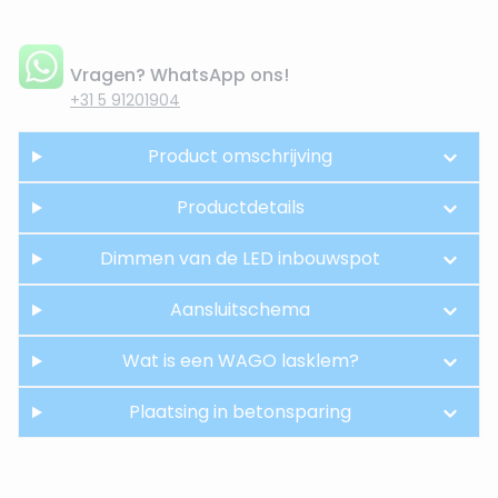
Vragen? WhatsApp ons!
+31 5 91201904
Product omschrijving
Productdetails
Dimmen van de LED inbouwspot
Aansluitschema
Wat is een WAGO lasklem?
Plaatsing in betonsparing