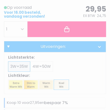
29,95
Op voorraad
Voor 16.00 besteld,
EX BTW
24,75
vandaag verzonden!
Uitvoeringen:
Lichtsterkte:
3W=35W
4W=50W
Lichtkleur:
Koop 10 voor
27,95
en
bespaar
7
%