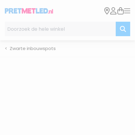
Ga naar de inhoud
Doorzoek de hele winkel
Zwarte inbouwspots