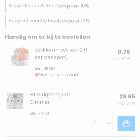
Koop 25 voor
26,95
en
bespaar
10
%
Koop 50 voor
25,95
en
bespaar
13
%
Handig om er bij te bestellen
Lasklem - set van 2 (1
0.76
set per spot)
Incl. BTW
sku: 95567
Niet op voorraad
RTM Lighting LED
29.95
Dimmer
Incl. BTW
sku: 74701