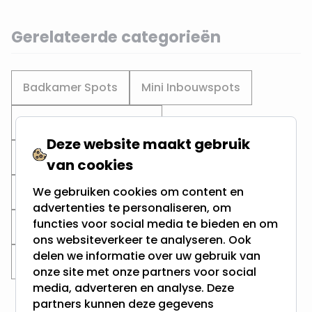
Gerelateerde categorieën
Badkamer Spots
Mini Inbouwspots
Witte Badkamer spots
Deze website maakt gebruik
Alle spots voor badkamer
van cookies
We gebruiken cookies om content en
IP44 inbouwspots
Voor in de badkamer
advertenties te personaliseren, om
functies voor social media te bieden en om
Voor buiten (IP44/65)
Ronde spots
ons websiteverkeer te analyseren. Ook
delen we informatie over uw gebruik van
Witte Inbouwspots
onze site met onze partners voor social
media, adverteren en analyse. Deze
partners kunnen deze gegevens