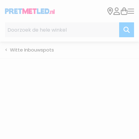
Ga naar de inhoud
Doorzoek de hele winkel
Witte Inbouwspots