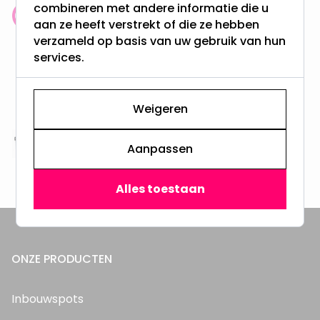
combineren met andere informatie die u
Klantenbeoordeling: 9.4/10
aan ze heeft verstrekt of die ze hebben
meer dan 100.000 klanten gingen u voor
verzameld op basis van uw gebruik van hun
services.
Gratis verzending + snel geleverd
Vanaf EUR100,- naar NL & BE
Weigeren
& 100 dagen recht op retour
Aanpassen
Altijd uit eigen voorraad
3000m2 - 60.000+ Producten
Alles toestaan
ONZE PRODUCTEN
Inbouwspots