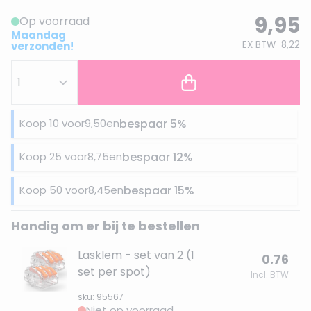
9,95
Op voorraad
Maandag
EX BTW
8,22
verzonden!
Koop 10 voor
9,50
en
bespaar
5
%
Koop 25 voor
8,75
en
bespaar
12
%
Koop 50 voor
8,45
en
bespaar
15
%
Handig om er bij te bestellen
Lasklem - set van 2 (1
0.76
set per spot)
Incl. BTW
sku: 95567
Niet op voorraad