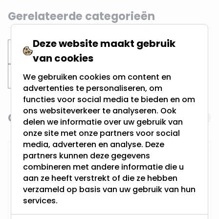
Gerelateerde categorieën
Deze website maakt gebruik
Inbouwspots
Dubbele spots
van cookies
Zwarte inbouwspots
We gebruiken cookies om content en
advertenties te personaliseren, om
functies voor social media te bieden en om
ons websiteverkeer te analyseren. Ook
Gerelateerde producten
Navigating through the elements of the carousel is possi
Press to skip carousel
delen we informatie over uw gebruik van
onze site met onze partners voor social
media, adverteren en analyse. Deze
RTM Lighting LED Dimmer
partners kunnen deze gegevens
combineren met andere informatie die u
aan ze heeft verstrekt of die ze hebben
verzameld op basis van uw gebruik van hun
services.