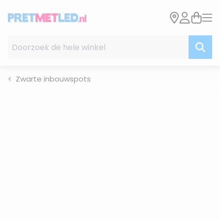
Ga naar de inhoud
Doorzoek de hele winkel
Zwarte inbouwspots