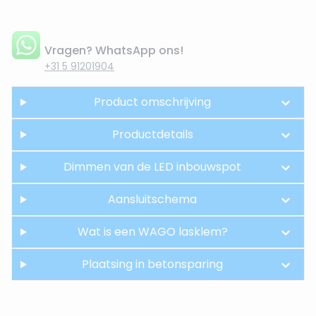
Vragen? WhatsApp ons!
+31 5 91201904
Product omschrijving
Productdetails
Dimmen van de LED inbouwspot
Aansluitschema
Wat is een WAGO lasklem?
Plaatsing in betonsparing