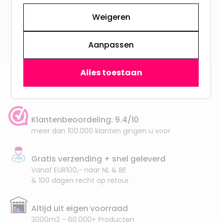
Weigeren
Op voorraad,
29,95
Aanpassen
Maandag verzonden
Alles toestaan
Klantenbeoordeling: 9.4/10
meer dan 100.000 klanten gingen u voor
Gratis verzending + snel geleverd
Vanaf EUR100,- naar NL & BE
& 100 dagen recht op retour
Altijd uit eigen voorraad
3000m2 - 60.000+ Producten