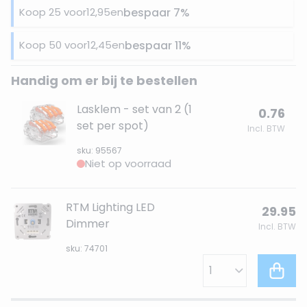
Koop 25 voor
12,95
en
bespaar
7
%
Koop 50 voor
12,45
en
bespaar
11
%
Handig om er bij te bestellen
Lasklem - set van 2 (1
0.76
set per spot)
Incl. BTW
sku: 95567
Niet op voorraad
RTM Lighting LED
29.95
Dimmer
Incl. BTW
sku: 74701