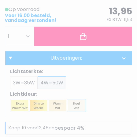
13,95
Op voorraad
Voor 16.00 besteld,
EX BTW
11,53
vandaag verzonden!
Uitvoeringen:
Lichtsterkte:
3W=35W
4W=50W
Lichtkleur:
Koop 10 voor
13,45
en
bespaar
4
%