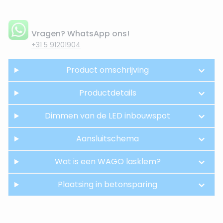
Vragen? WhatsApp ons!
+31 5 91201904
Product omschrijving
Productdetails
Dimmen van de LED inbouwspot
Aansluitschema
Wat is een WAGO lasklem?
Plaatsing in betonsparing