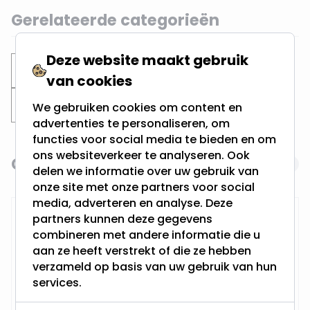
Gerelateerde categorieën
Deze website maakt gebruik
Inbouwspots
Verdiepte spots
van cookies
Zwarte inbouwspots
We gebruiken cookies om content en
advertenties te personaliseren, om
functies voor social media te bieden en om
ons websiteverkeer te analyseren. Ook
Gerelateerde producten
Navigating through the elements of the carousel is possi
Press to skip carousel
delen we informatie over uw gebruik van
onze site met onze partners voor social
media, adverteren en analyse. Deze
RTM Lighting LED Dimmer
partners kunnen deze gegevens
combineren met andere informatie die u
aan ze heeft verstrekt of die ze hebben
verzameld op basis van uw gebruik van hun
services.