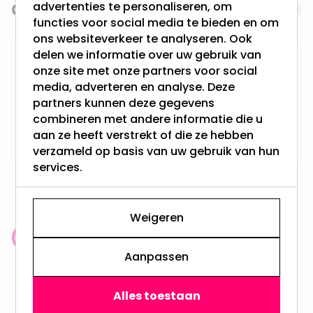
advertenties te personaliseren, om
Gerelateerde producten
Navigating through the elements of the carousel is possi
Press to skip carousel
functies voor social media te bieden en om
ons websiteverkeer te analyseren. Ook
delen we informatie over uw gebruik van
Gatenzaagset Ø70MM
onze site met onze partners voor social
media, adverteren en analyse. Deze
partners kunnen deze gegevens
combineren met andere informatie die u
24,95
Niet op voorraad
aan ze heeft verstrekt of die ze hebben
verzameld op basis van uw gebruik van hun
services.
Weigeren
Klantenbeoordeling: 9.4/10
Aanpassen
meer dan 100.000 klanten gingen u voor
Alles toestaan
Gratis verzending + snel geleverd