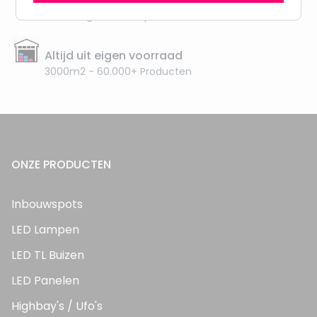
Vanaf EUR100,- naar NL & BE
& 100 dagen recht op retour
Altijd uit eigen voorraad
3000m2 - 60.000+ Producten
ONZE PRODUCTEN
Inbouwspots
LED Lampen
LED TL Buizen
LED Panelen
Highbay's / Ufo's