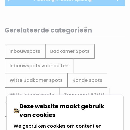
Gerelateerde categorieën
Inbouwspots
Badkamer Spots
Inbouwspots voor buiten
Witte Badkamer spots
Ronde spots
Witte Inbouwspots
Zaagmaat 60MM
Deze website maakt gebruik
Zaagmaat 65MM
Zaagmaat 70MM
van cookies
We gebruiken cookies om content en