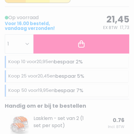
21,45
Op voorraad
Voor 16.00 besteld,
EX BTW
17,73
vandaag verzonden!
Koop 10 voor
20,95
en
bespaar
2
%
Koop 25 voor
20,45
en
bespaar
5
%
Koop 50 voor
19,95
en
bespaar
7
%
Handig om er bij te bestellen
Lasklem - set van 2 (1
0.76
set per spot)
Incl. BTW