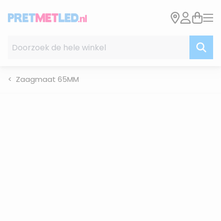
Ga naar de inhoud
Doorzoek de hele winkel
Zaagmaat 65MM