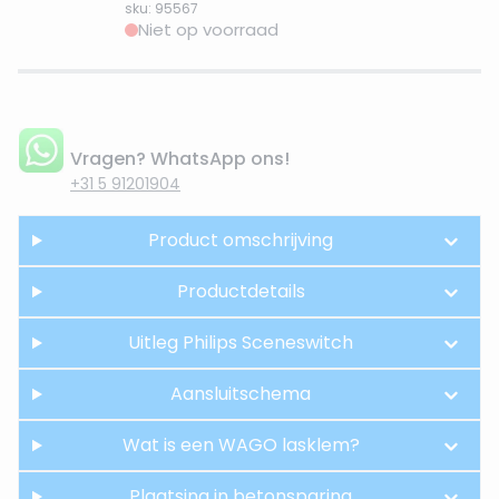
sku: 95567
Niet op voorraad
Vragen? WhatsApp ons!
+31 5 91201904
Product omschrijving
Productdetails
Uitleg Philips Sceneswitch
Aansluitschema
Wat is een WAGO lasklem?
Plaatsing in betonsparing