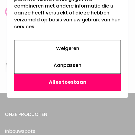
combineren met andere informatie die u
aan ze heeft verstrekt of die ze hebben
Klantenbeoordeling: 9.4/10
verzameld op basis van uw gebruik van hun
meer dan 100.000 klanten gingen u voor
services.
Gratis verzending + snel geleverd
Vanaf EUR100,- naar NL & BE
Weigeren
& 100 dagen recht op retour
Aanpassen
Altijd uit eigen voorraad
3000m2 - 60.000+ Producten
Alles toestaan
ONZE PRODUCTEN
Inbouwspots