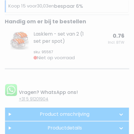
Koop 15 voor
30,03
en
bespaar
6
%
Handig om er bij te bestellen
Lasklem - set van 2 (1
0.76
set per spot)
Incl. BTW
sku: 95567
Niet op voorraad
Vragen? WhatsApp ons!
+31 5 91201904
Product omschrijving
Productdetails