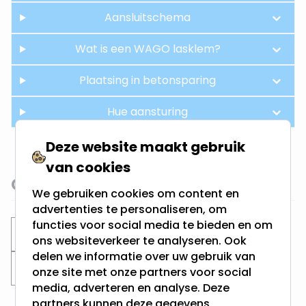
Aansluitschema
Wat is een WAGO lasklem?
Plaatsing in betonsparing
Hue aansturing
Deze website maakt gebruik
van cookies
Gerelateerde categorieën
We gebruiken cookies om content en
advertenties te personaliseren, om
functies voor social media te bieden en om
Inbouwspots
Philips Hue inbouwspots
ons websiteverkeer te analyseren. Ook
delen we informatie over uw gebruik van
Zaagmaat 70MM
onze site met onze partners voor social
media, adverteren en analyse. Deze
partners kunnen deze gegevens