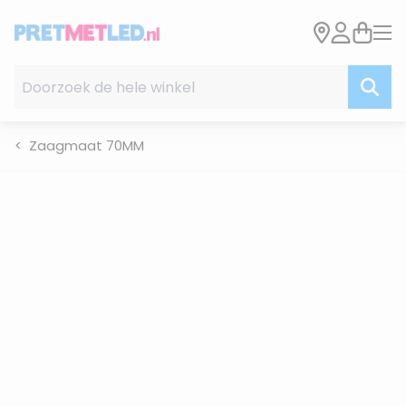
Ga naar de inhoud
Doorzoek de hele winkel
Zaagmaat 70MM