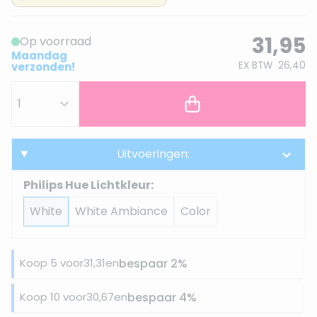
31,95
Op voorraad
Maandag
EX BTW
26,40
verzonden!
Uitvoeringen:
Philips Hue Lichtkleur:
White
White Ambiance
Color
Koop 5 voor
31,31
en
bespaar
2
%
Koop 10 voor
30,67
en
bespaar
4
%