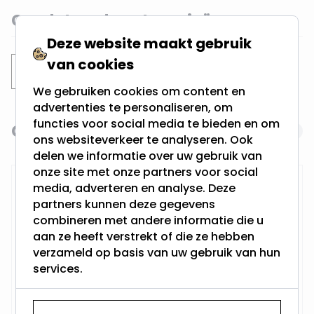
Gerelateerde categorieën
Deze website maakt gebruik
van cookies
Inbouwspots
Verdiepte spots
We gebruiken cookies om content en
advertenties te personaliseren, om
functies voor social media te bieden en om
Gerelateerde producten
Navigating through the elements of the carousel is possi
Press to skip carousel
ons websiteverkeer te analyseren. Ook
delen we informatie over uw gebruik van
onze site met onze partners voor social
RTM Lighting LED Dimmer
media, adverteren en analyse. Deze
partners kunnen deze gegevens
combineren met andere informatie die u
aan ze heeft verstrekt of die ze hebben
verzameld op basis van uw gebruik van hun
services.