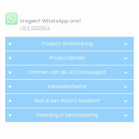
Vragen? WhatsApp ons!
+31 5 91201904
Product omschrijving
Productdetails
Dimmen van de LED inbouwspot
Aansluitschema
Wat is een WAGO lasklem?
Plaatsing in betonsparing