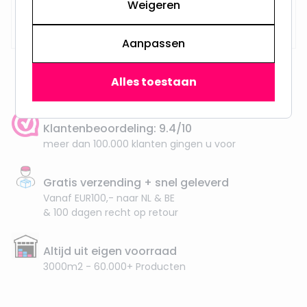
Weigeren
Op voorraad,
29,95
Maandag verzonden
Aanpassen
Alles toestaan
Klantenbeoordeling: 9.4/10
meer dan 100.000 klanten gingen u voor
Gratis verzending + snel geleverd
Vanaf EUR100,- naar NL & BE
& 100 dagen recht op retour
Altijd uit eigen voorraad
3000m2 - 60.000+ Producten