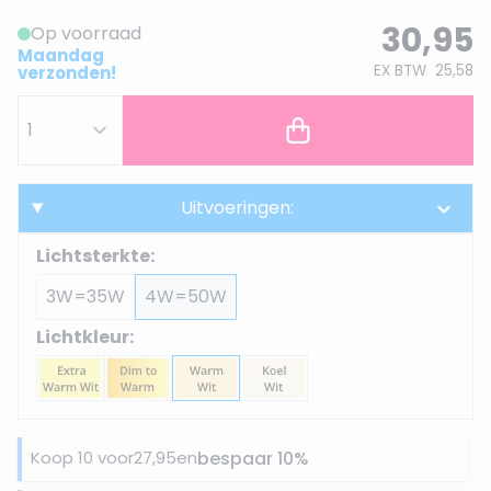
30,95
Op voorraad
Maandag
EX BTW
25,58
verzonden!
Uitvoeringen:
Lichtsterkte:
3W=35W
4W=50W
Lichtkleur:
Koop 10 voor
27,95
en
bespaar
10
%