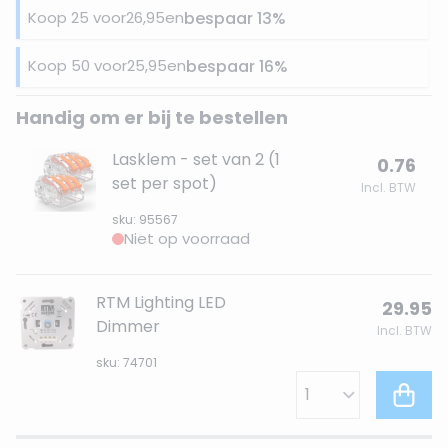
Koop 25 voor
26,95
en
bespaar
13
%
Koop 50 voor
25,95
en
bespaar
16
%
Handig om er bij te bestellen
Lasklem - set van 2 (1
0.76
set per spot)
Incl. BTW
sku: 95567
Niet op voorraad
RTM Lighting LED
29.95
Dimmer
Incl. BTW
sku: 74701