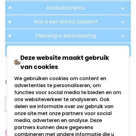
Aansluitschema
Wat is een WAGO lasklem?
Plaatsing in betonsparing
Hue aansturing
Deze website maakt gebruik
van cookies
We gebruiken cookies om content en
Gerelateerde categorieën
advertenties te personaliseren, om
functies voor social media te bieden en om
ons websiteverkeer te analyseren. Ook
Inbouwspots
Philips Hue inbouwspots
delen we informatie over uw gebruik van
onze site met onze partners voor social
media, adverteren en analyse. Deze
partners kunnen deze gegevens
combineren met andere informatie die u
Klantenbeoordeling: 9.4/10