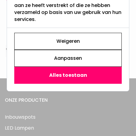
aan ze heeft verstrekt of die ze hebben
meer dan 100.000 klanten gingen u voor
verzameld op basis van uw gebruik van hun
services.
Gratis verzending + snel geleverd
Vanaf EUR100,- naar NL & BE
& 100 dagen recht op retour
Weigeren
Altijd uit eigen voorraad
Aanpassen
3000m2 - 60.000+ Producten
Alles toestaan
ONZE PRODUCTEN
Inbouwspots
LED Lampen