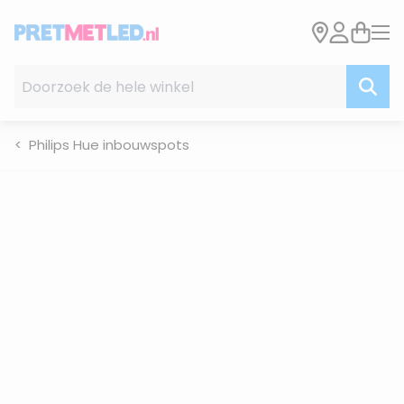
Ga naar de inhoud
Doorzoek de hele winkel
Philips Hue inbouwspots