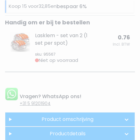
Koop 15 voor
32,85
en
bespaar
6
%
Handig om er bij te bestellen
Lasklem - set van 2 (1
0.76
set per spot)
Incl. BTW
sku: 95567
Niet op voorraad
Vragen? WhatsApp ons!
+31 5 91201904
Product omschrijving
Productdetails