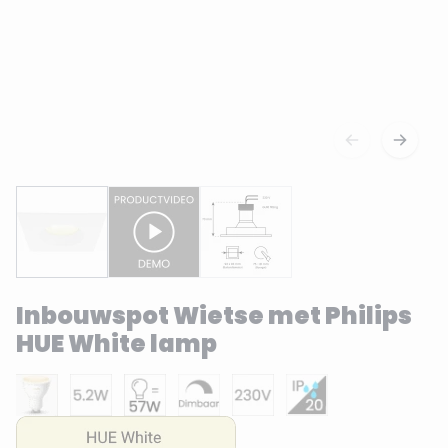
Inbouwspot Wietse met Philips
HUE White lamp