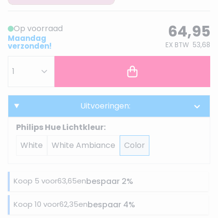
64,95
Op voorraad
Maandag
EX BTW
53,68
verzonden!
Uitvoeringen:
Philips Hue Lichtkleur:
White
White Ambiance
Color
Koop 5 voor
63,65
en
bespaar
2
%
Koop 10 voor
62,35
en
bespaar
4
%