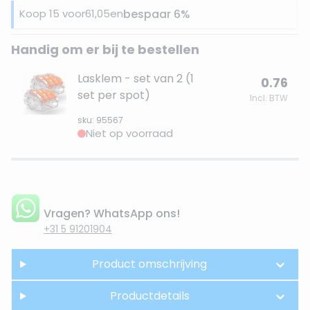
Koop 15 voor
61,05
en
bespaar
6
%
Handig om er bij te bestellen
Lasklem - set van 2 (1
0.76
set per spot)
Incl. BTW
sku: 95567
Niet op voorraad
Vragen? WhatsApp ons!
+31 5 91201904
Product omschrijving
Productdetails