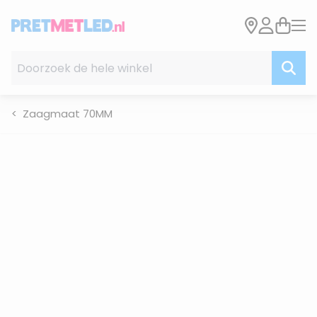
Ga naar de inhoud
Doorzoek de hele winkel
Zaagmaat 70MM