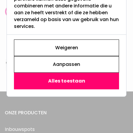
combineren met andere informatie die u
aan ze heeft verstrekt of die ze hebben
Klantenbeoordeling: 9.4/10
verzameld op basis van uw gebruik van hun
meer dan 100.000 klanten gingen u voor
services.
Gratis verzending + snel geleverd
Vanaf EUR100,- naar NL & BE
Weigeren
& 100 dagen recht op retour
Aanpassen
Altijd uit eigen voorraad
3000m2 - 60.000+ Producten
Alles toestaan
ONZE PRODUCTEN
Inbouwspots