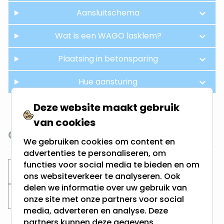
Aansluitschema
Wat is een WAGO lasklem?
Plaatsing in betonsparing
Hue aansturing
Deze website maakt gebruik
van cookies
Gerelateerde categorieën
We gebruiken cookies om content en
advertenties te personaliseren, om
functies voor social media te bieden en om
Inbouwspots
Philips Hue inbouwspots
ons websiteverkeer te analyseren. Ook
delen we informatie over uw gebruik van
Zaagmaat 70MM
onze site met onze partners voor social
media, adverteren en analyse. Deze
partners kunnen deze gegevens