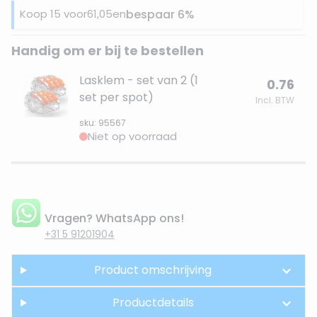
Koop 15 voor
61,05
en
bespaar
6
%
Handig om er bij te bestellen
Lasklem - set van 2 (1
0.76
set per spot)
Incl. BTW
sku: 95567
Niet op voorraad
Vragen? WhatsApp ons!
+31 5 91201904
Product omschrijving
Productdetails