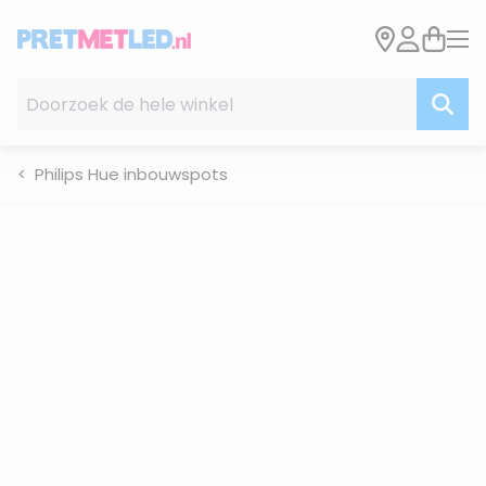
Ga naar de inhoud
Doorzoek de hele winkel
Philips Hue inbouwspots