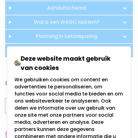
Aansluitschema
Wat is een WAGO lasklem?
Plaatsing in betonsparing
Hue aansturing
Deze website maakt gebruik
van cookies
We gebruiken cookies om content en
Gerelateerde categorieën
advertenties te personaliseren, om
functies voor social media te bieden en om
ons websiteverkeer te analyseren. Ook
Inbouwspots
Philips Hue inbouwspots
delen we informatie over uw gebruik van
onze site met onze partners voor social
media, adverteren en analyse. Deze
partners kunnen deze gegevens
combineren met andere informatie die u
Klantenbeoordeling: 9.4/10