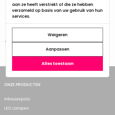
aan ze heeft verstrekt of die ze hebben
meer dan 100.000 klanten gingen u voor
verzameld op basis van uw gebruik van hun
services.
Gratis verzending + snel geleverd
Vanaf EUR100,- naar NL & BE
& 100 dagen recht op retour
Weigeren
Altijd uit eigen voorraad
Aanpassen
3000m2 - 60.000+ Producten
Alles toestaan
ONZE PRODUCTEN
Inbouwspots
LED Lampen