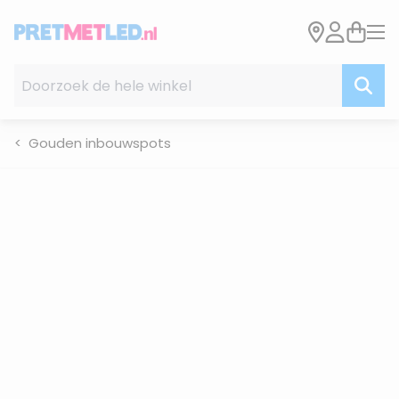
Ga naar de inhoud
Doorzoek de hele winkel
Gouden inbouwspots