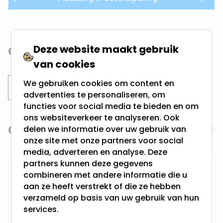
Deze website maakt gebruik
Gerelateerde categorieën
van cookies
We gebruiken cookies om content en
Inbouwspots
Verdiepte spots
advertenties te personaliseren, om
functies voor social media te bieden en om
ons websiteverkeer te analyseren. Ook
Gerelateerde producten
delen we informatie over uw gebruik van
Navigating through the elements of the carousel is possi
Press to skip carousel
onze site met onze partners voor social
media, adverteren en analyse. Deze
partners kunnen deze gegevens
RTM Lighting LED Dimmer
combineren met andere informatie die u
aan ze heeft verstrekt of die ze hebben
verzameld op basis van uw gebruik van hun
services.