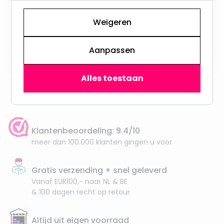
Weigeren
Op voorraad,
29,95
Aanpassen
Maandag verzonden
Alles toestaan
Klantenbeoordeling: 9.4/10
meer dan 100.000 klanten gingen u voor
Gratis verzending + snel geleverd
Vanaf EUR100,- naar NL & BE
& 100 dagen recht op retour
Altijd uit eigen voorraad