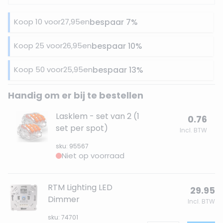
Koop 10 voor
27,95
en
bespaar
7
%
Koop 25 voor
26,95
en
bespaar
10
%
Koop 50 voor
25,95
en
bespaar
13
%
Handig om er bij te bestellen
Lasklem - set van 2 (1
0.76
set per spot)
Incl. BTW
sku: 95567
Niet op voorraad
RTM Lighting LED
29.95
Dimmer
Incl. BTW
sku: 74701