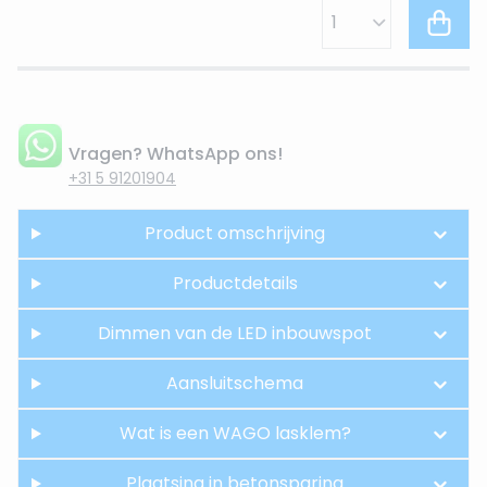
Vragen? WhatsApp ons!
+31 5 91201904
Product omschrijving
Productdetails
Dimmen van de LED inbouwspot
Aansluitschema
Wat is een WAGO lasklem?
Plaatsing in betonsparing