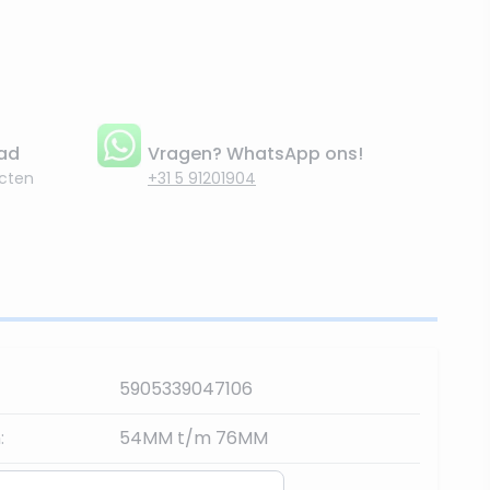
aad
Vragen? WhatsApp ons!
cten
+31 5 91201904
5905339047106
:
54MM t/m 76MM
4710 | S80-AB