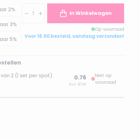
Aantal
aar
2
%
In Winkelwagen
aar
3
%
Op voorraad
Voor 16.00 besteld, vandaag verzonden!
aar
5
%
estellen
van 2 (1 set per spot)
Niet op
0.76
voorraad
Incl. BTW