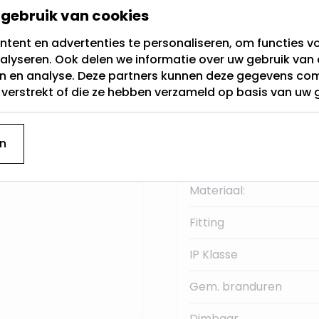
amer als onder de
gebruik van cookies
 voor alle GU10 LED
Buitendiameter
ilips Hue en coin led
tent en advertenties te personaliseren, om functies vo
alyseren. Ook delen we informatie over uw gebruik van 
Garantie
en en analyse. Deze partners kunnen deze gegevens c
t verstrekt of die ze hebben verzameld op basis van uw 
Type GU10
en
GU10
aansluiting
Merk
n
Kleur
Materiaal:
Fitting
IP Klasse
Gem. branduren
Dimbaar