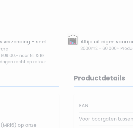
s verzending + snel
Altijd uit eigen voorr
verd
3000m2 - 60.000+ Produ
 EUR100,- naar NL & BE
 dagen recht op retour
Productdetails
EAN
Voor boorgaten tussen
s (MR16) op onze
SKU