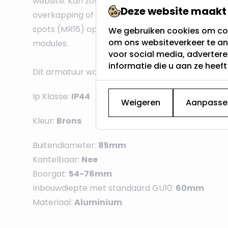
website. Kan zowel geplaatst worden in de badk
Deze website maakt 
overkapping of carport. Dit armatuur is geschikt
spots (MR16) op onze website , maar
niet
voor Ph
We gebruiken cookies om con
om ons websiteverkeer te an
modules.
voor social media, adverter
informatie die u aan ze heef
Dit armatuur wordt
standaard geleverd
met e
Ip Klasse:
IP44
Weigeren
Aanpasse
Kleur:
Brons
Buitendiameter:
85mm
Kantelbaar:
Nee
Boorgat:
54-76mm
Inbouwdiepte met standaard GU10:
60mm
Materiaal:
Aluminium