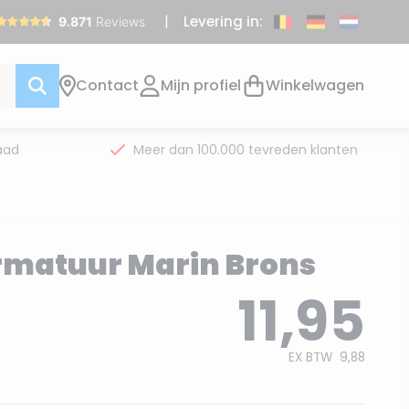
Levering in:
Contact
Mijn profiel
Winkelwagen
aad
Meer dan 100.000 tevreden klanten
rmatuur Marin Brons
11,95
EX BTW
9,88