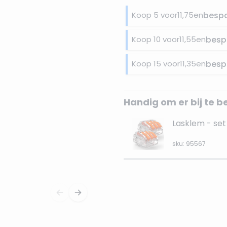
Koop 5 voor
11,75
en
besp
Koop 10 voor
11,55
en
besp
Koop 15 voor
11,35
en
besp
Handig om er bij te b
Lasklem - set 
sku: 95567