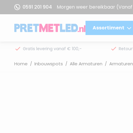
Ga naar de inhoud
0591 201 904
Morgen weer bereikbaar
(Vanaf 
Assortiment
Gratis levering vanaf € 100,-
Retour
Home
/
Inbouwspots
/
Alle Armaturen
/
Armaturen