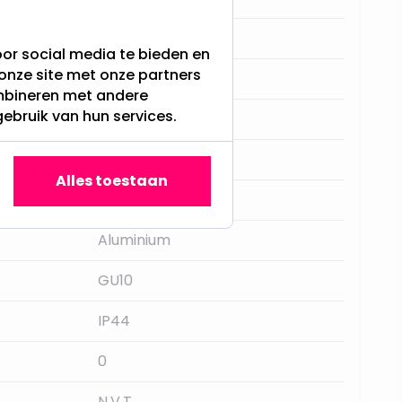
85MM
or social media te bieden en
onze site met onze partners
2 jaar
ombineren met andere
gebruik van hun services.
50mm
Kanlux
Alles toestaan
Brons
Aluminium
GU10
IP44
0
N.V.T.