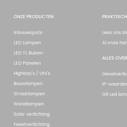
ONZE PRODUCTEN
PRAKTISCH
Inbouwspots
Lees ons b
LED Lampen
Al onze ha
LED TL Buizen
ALLES OVER
LED Panelen
Highbay's / Ufo's
Gevelverli
Bouwlampen
IP-waarde
Straatlampen
G9 Led lam
Wandlampen
Solar verlichting
Feestverlichting