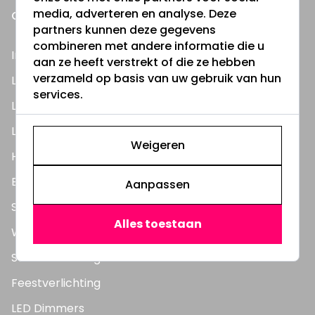
media, adverteren en analyse. Deze
ONZE PRODUCTEN
partners kunnen deze gegevens
combineren met andere informatie die u
Inbouwspots
aan ze heeft verstrekt of die ze hebben
verzameld op basis van uw gebruik van hun
LED Lampen
services.
LED TL Buizen
LED Panelen
Weigeren
Highbay's / Ufo's
Bouwlampen
Aanpassen
Straatlampen
Alles toestaan
Wandlampen
Solar verlichting
Feestverlichting
LED Dimmers