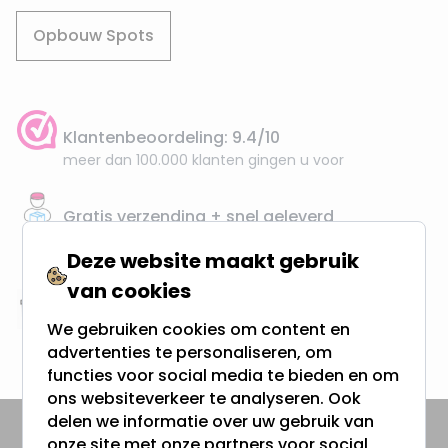
Opbouw Spots
Klantenbeoordeling: 9.4/10
meer dan 100.000 klanten gingen u voor
Gratis verzending + snel geleverd
Vanaf EUR100,- naar NL & BE
Deze website maakt gebruik
& 100 dagen recht op retour
van cookies
Altijd uit eigen voorraad
We gebruiken cookies om content en
3000m2 - 60.000+ Producten
advertenties te personaliseren, om
functies voor social media te bieden en om
ons websiteverkeer te analyseren. Ook
delen we informatie over uw gebruik van
onze site met onze partners voor social