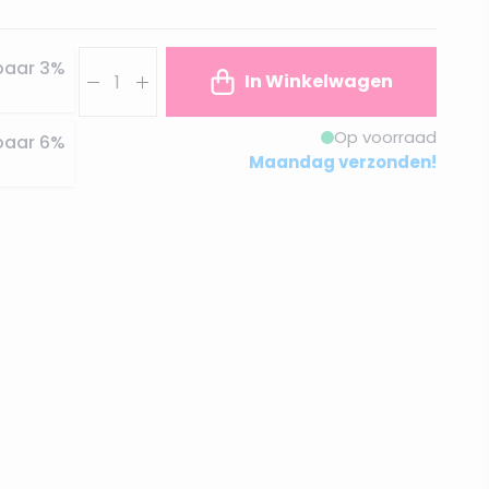
Aantal
paar
3
%
In Winkelwagen
Op voorraad
paar
6
%
Maandag verzonden!