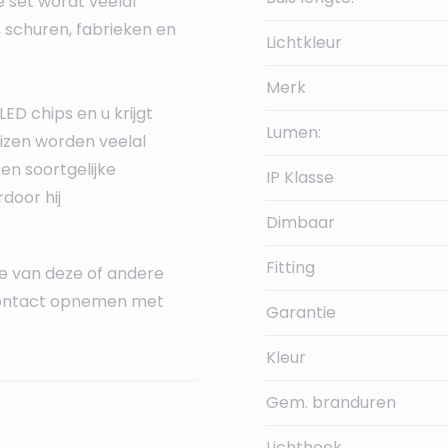
e set wordt veelal
 schuren, fabrieken en
Lichtkleur
Merk
D chips en u krijgt
Lumen:
izen worden veelal
en soortgelijke
IP Klasse
door hij
Dimbaar
Fitting
ie van deze of andere
d contact opnemen met
Garantie
Kleur
Gem. branduren
Lichthoek