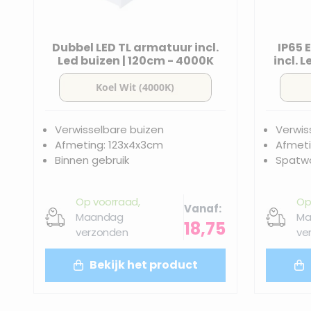
Dubbel LED TL armatuur incl.
IP65 
Led buizen | 120cm - 4000K
incl. 
Verwisselbare buizen
Verwis
Afmeting: 123x4x3cm
Afmeti
Binnen gebruik
Spatwa
Op voorraad,
Op
Vanaf
Maandag
Ma
18,75
verzonden
ve
Bekijk het product