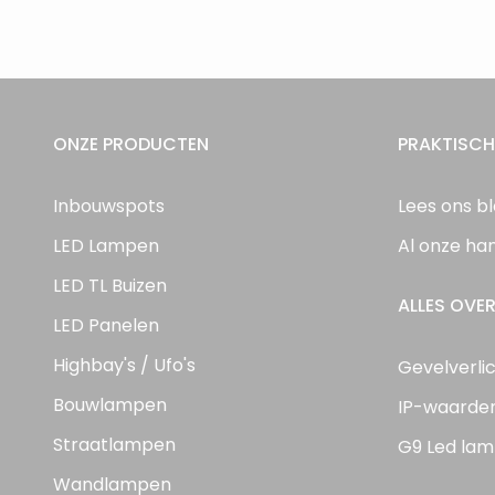
ONZE PRODUCTEN
PRAKTISCH
Inbouwspots
Lees ons b
LED Lampen
Al onze ha
LED TL Buizen
ALLES OVER
LED Panelen
Highbay's / Ufo's
Gevelverli
Bouwlampen
IP-waarde
Straatlampen
G9 Led lam
Wandlampen