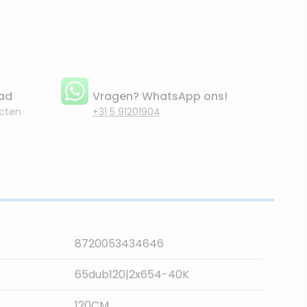
aad
Vragen? WhatsApp ons!
cten
+31 5 91201904
8720053434646
65dub120|2x654-40K
120CM