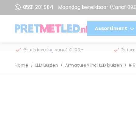
Ga naar de inhoud
0591 201 904
Maandag bereikbaar
(Vanaf 09.
Assortiment
Gratis levering vanaf € 100,-
Retour
Home
/
LED Buizen
/
Armaturen incl LED buizen
/
IP6