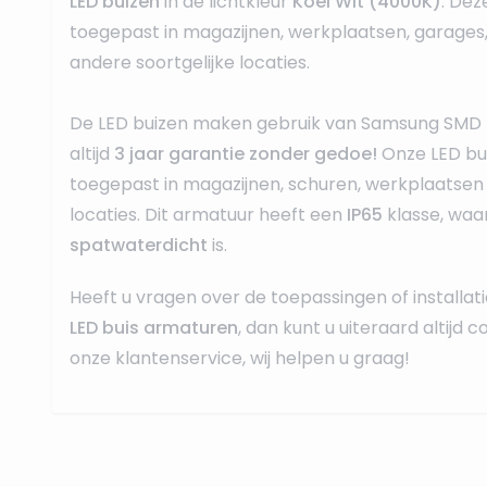
LED buizen
in de lichtkleur
Koel Wit (4000K)
. Dez
toegepast in magazijnen, werkplaatsen, garages,
andere soortgelijke locaties.
De LED buizen maken gebruik van Samsung SMD LE
altijd
3 jaar garantie zonder gedoe!
Onze LED bu
toegepast in magazijnen, schuren, werkplaatsen 
locaties. Dit armatuur heeft een
IP65
klasse, waar
spatwaterdicht
is.
Heeft u vragen over de toepassingen of installat
LED buis armaturen
, dan kunt u uiteraard altij
onze klantenservice, wij helpen u graag!