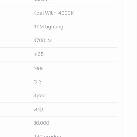
Koel Wit - 4000K
RTM Lighting
3700LM
IP65
Nee
G13
3 jaar
Grijs
30.000
240 graden