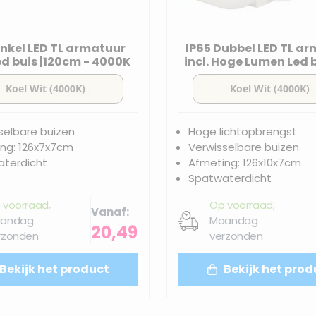
Enkel LED TL armatuur
IP65 Dubbel LED TL a
Led buis |120cm - 4000K
incl. Hoge Lumen Led b
120cm - 4000K
selbare buizen
Hoge lichtopbrengst
ng: 126x7x7cm
Verwisselbare buizen
terdicht
Afmeting: 126x10x7cm
Spatwaterdicht
 voorraad,
Op voorraad,
Vanaf
andag
Maandag
20,49
rzonden
verzonden
Bekijk het product
Bekijk het prod