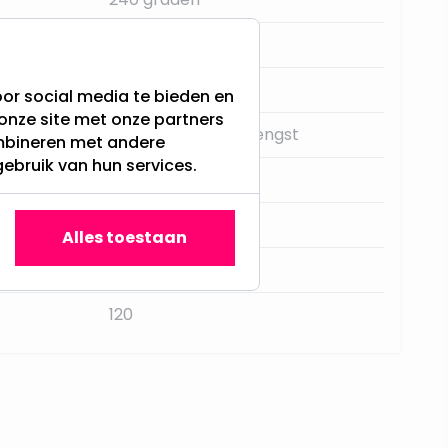
Kunststof
Nee
or social media te bieden en
onze site met onze partners
Normale lichtopbrengst
ombineren met andere
gebruik van hun services.
Dubbel armatuur
7,1
Alles toestaan
10,3
120