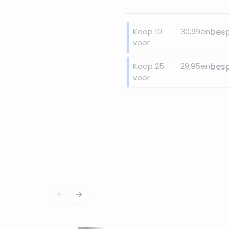
Koop 10
30,99
en
bes
voor
Koop 25
29,95
en
bes
voor