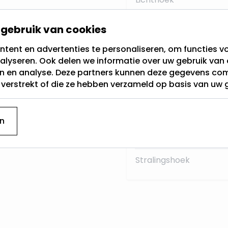
Materiaal:
gebruik van cookies
Sensor
tent en advertenties te personaliseren, om functies vo
alyseren. Ook delen we informatie over uw gebruik van 
Type
en en analyse. Deze partners kunnen deze gegevens c
t verstrekt of die ze hebben verzameld op basis van uw 
Type armatuur
Hoogte
n
Breedte
Stralingshoek