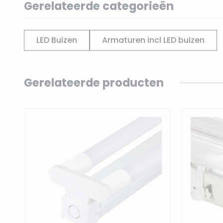
Gerelateerde categorieën
LED Buizen
Armaturen incl LED buizen
Navigating through the elements of the carousel is p
Press to skip carousel
Gerelateerde producten