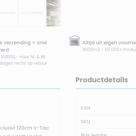
s verzending + snel
Altijd uit eigen voorr
verd
3000m2 - 60.000+ Produ
 EUR100,- naar NL & BE
 dagen recht op retour
Productdetails
EAN
SKU
clusief
120cm V-Tac
Buis lengte: