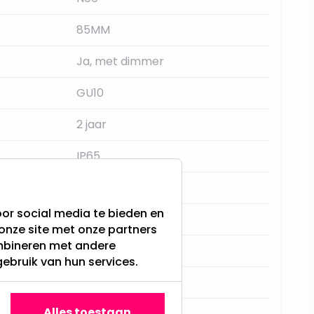
85MM
Ja, met dimmer
GU10
2 jaar
IP65
15.000
or social media te bieden en
Nikkel / mat
onze site met onze partners
ombineren met andere
36 graden
gebruik van hun services.
Vierkante spots
Alles toestaan
Integral