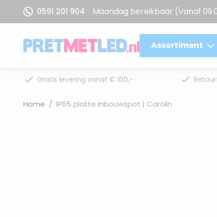
Ga naar de inhoud
0591 201 904
Maandag bereikbaar
(Vanaf 09.
Assortiment
Gratis levering vanaf € 100,-
Retour
Home
/
IP65 platte Inbouwspot | Carolin