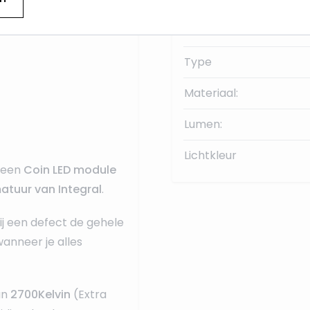
Sensor
Type
Materiaal:
Lumen:
Lichtkleur
; een
Coin LED module
atuur van Integral
.
ij een defect de gehele
anneer je alles
an
2700Kelvin
(Extra