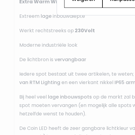
Extra Warm Wit
en
Dimbaar
Extreem
lage
inbouwdiepte
Werkt rechtstreeks op
230Volt
Moderne industriële look
De lichtbron is
vervangbaar
Iedere spot bestaat uit twee artikelen, te weten
van RTM Lighting
en een vierkant nikkel
IP65 arm
Bij heel veel
lage inbouwspots
op de markt zal b
spot moeten vervangen (en mogelijk alle spots w
hetzelfde wenst te houden).
De Coin LED heeft de zeer gangbare lichtkleur v