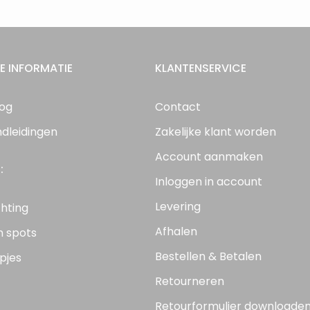
E INFORMATIE
KLANTENSERVICE
log
Contact
ndleidingen
Zakelijke klant worden
Account aanmaken
:
Inloggen in account
Levering
chting
Afhalen
n spots
Bestellen & Betalen
pjes
Retourneren
Retourformulier downloade