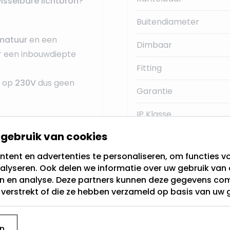
isselbare lichtbron
?
Buitendiameter
matuur
en een
Dimbaar
 een inbouwdiepte
Fitting
s op
230V
dus geen
Garantie
IP Klasse
t, mocht de lichtbron
gebruik van cookies
Gem. branduren
 kunt u de individuele
tent en advertenties te personaliseren, om functies vo
Kleur
alyseren. Ook delen we informatie over uw gebruik van 
n, net als u gewend
en en analyse. Deze partners kunnen deze gegevens c
GU10 LED inbouwspot.
Lichthoek
t verstrekt of die ze hebben verzameld op basis van uw 
Type armatuur
n
Merk