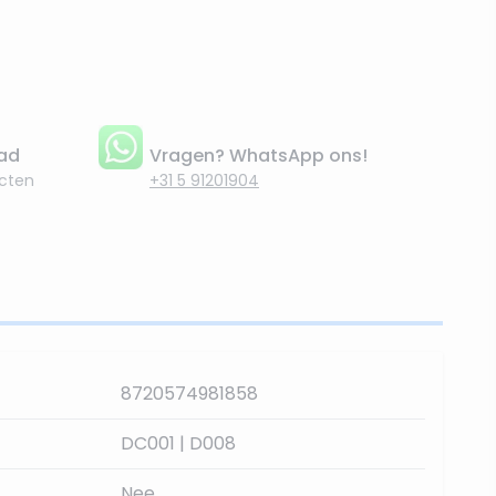
aad
Vragen? WhatsApp ons!
cten
+31 5 91201904
8720574981858
DC001 | D008
Nee