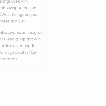
eidingshoek van
inbouwspots is. Qua
50Watt halogeenspot
 meer dan 90%.
nbouwdiepte
nodig, dit
eft u een gipsplaat van
ben in uw verlaagde
wordt geplaatst (bijv
m te zijn.