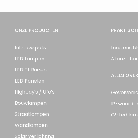
ONZE PRODUCTEN
PRAKTISCH
Inbouwspots
Lees ons b
LED Lampen
Al onze ha
LED TL Buizen
ALLES OVER
LED Panelen
Highbay's / Ufo's
Gevelverli
Bouwlampen
IP-waarde
Straatlampen
G9 Led lam
Wandlampen
Solar verlichting