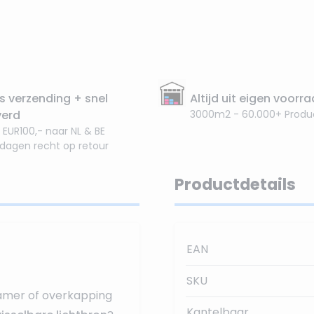
s verzending + snel
Altijd uit eigen voorr
verd
3000m2 - 60.000+ Produ
 EUR100,- naar NL & BE
 dagen recht op retour
Productdetails
EAN
SKU
amer of overkapping
Kantelbaar