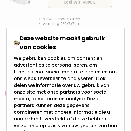
Verwisselbare buizen
Afmeting: 126x7x7cm
Spatwaterdicht
Deze website maakt gebruik
Vanaf
van cookies
Op voorraad,
20,49
Vandaag verzonden
We gebruiken cookies om content en
advertenties te personaliseren, om
functies voor social media te bieden en om
ons websiteverkeer te analyseren. Ook
delen we informatie over uw gebruik van
onze site met onze partners voor social
Klantenbeoordeling: 9.4/10
media, adverteren en analyse. Deze
meer dan 100.000 klanten gingen u voor
partners kunnen deze gegevens
combineren met andere informatie die u
Gratis verzending + snel geleverd
aan ze heeft verstrekt of die ze hebben
verzameld op basis van uw gebruik van hun
Vanaf EUR100,- naar NL & BE