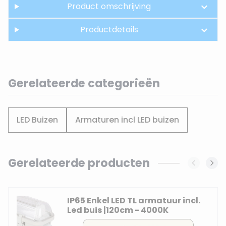
Product omschrijving
Productdetails
Gerelateerde categorieën
LED Buizen
Armaturen incl LED buizen
Gerelateerde producten
Navigating through the elements of the carousel is possi
Press to skip carousel
IP65 Enkel LED TL armatuur incl.
Led buis |120cm - 4000K