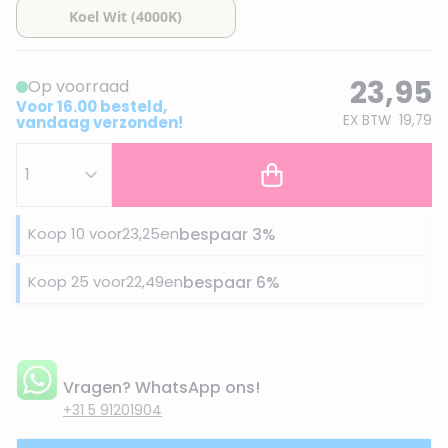
23,95
Op voorraad
Voor 16.00 besteld,
EX BTW
19,79
vandaag verzonden!
Koop 10 voor
23,25
en
bespaar
3
%
Koop 25 voor
22,49
en
bespaar
6
%
Vragen? WhatsApp ons!
+31 5 91201904