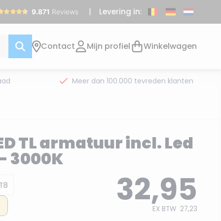
Levering in:
Contact
Mijn profiel
Winkelwagen
aad
Meer dan 100.000 tevreden klanten
ED TL armatuur incl. Led
 - 3000K
32,95
EX BTW
27,23