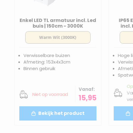
Enkel LED TL armatuur incl. Led
IP65 
buis | 150cm - 3000K
incl
Verwisselbare buizen
Hoge l
Afmeting: 153x4x3cm
Verwis
Binnen gebruik
Afmeti
Spatwa
Op
Vanaf
Va
Niet op voorraad
15,95
ve
Bekijk het product