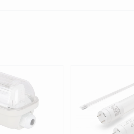
ossible using the tab key. You can skip the carousel or go 