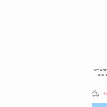
Set va
ster
Ni