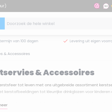
uur)
Doorzoek de hele winkel
termijn van 100 dagen
Levering uit eigen voorr
es & Accessoires
tservies & Accessoires
erstsfeer tot leven met ons uitgebreide assortiment kerstse
 kerstafbeeldingen tot kleurrijke drinkglazen voor kinderen
 zijn perfect om je tafel op te vrolijken tijdens de feestd
meer
elk in stijl. Of je nu een compleet kerstdiner organiseert o