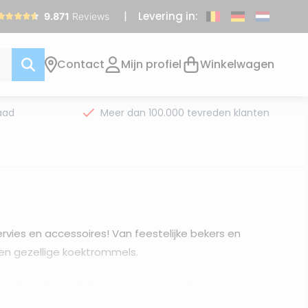
Levering in:
Contact
Mijn profiel
Winkelwagen
aad
Meer dan 100.000 tevreden klanten
rvies en accessoires! Van feestelijke bekers en
 en gezellige koektrommels.
agen of om te genieten van een warme kop
f gewoon een beetje kerstvreugde in huis wilt brengen,