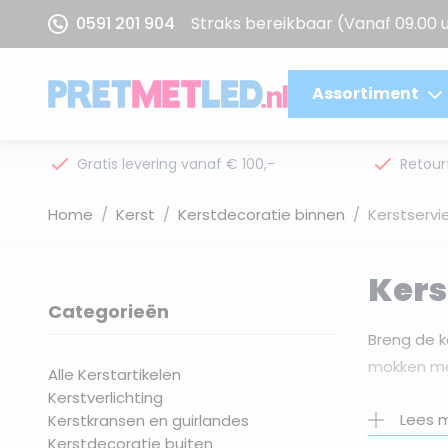
Ga naar de inhoud
0591 201 904
Straks bereikbaar
(Vanaf 09.00 
Assortiment
Gratis levering vanaf € 100,-
Retour
Home
/
Kerst
/
Kerstdecoratie binnen
/
Kerstservi
Kers
Categorieën
filter
Breng de k
mokken met
Alle Kerstartikelen
Kerstverlichting
Deze items
Lees 
Kerstkransen en guirlandes
chocoladem
Kerstdecoratie buiten