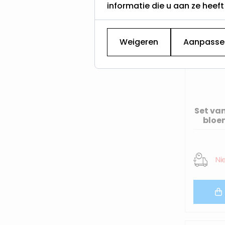
informatie die u aan ze heef
Weigeren
Aanpasse
Set va
bloe
Ni