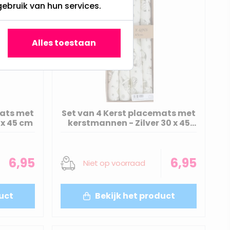
gebruik van hun services.
Alles toestaan
mats met
Set van 4 Kerst placemats met
 x 45 cm
kerstmannen - Zilver 30 x 45
cm
6,95
6,95
Niet op voorraad
uct
Bekijk het product