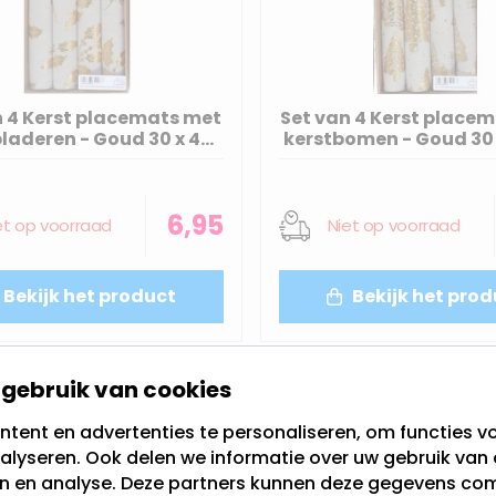
n 4 Kerst placemats met
Set van 4 Kerst place
laderen - Goud 30 x 45
kerstbomen - Goud 30 
cm
6,95
et op voorraad
Niet op voorraad
Bekijk het product
Bekijk het prod
100 dagen bedenktijd
Direct geleverd uit eigen voorraad
gebruik van cookies
tent en advertenties te personaliseren, om functies vo
alyseren. Ook delen we informatie over uw gebruik van 
en en analyse. Deze partners kunnen deze gegevens c