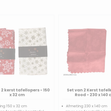
tie zorgt voor een feestelijke en gezellige sfeer in elk huis!
 2 kerst tafellopers - 150
Set van 2 Kerst tafel
x 32 cm
Rood - 230 x 140
ng 150 x 32 cm
Afmeting 230 x 140 cm