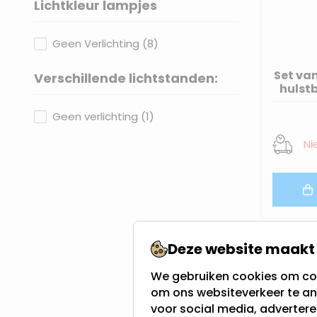
Lichtkleur lampjes
filter
products available
Geen Verlichting
(
8
)
Set va
Verschillende lichtstanden:
hulstb
filter
products available
Geen verlichting
(
1
)
Ni
Deze website maakt 
We gebruiken cookies om con
om ons websiteverkeer te an
voor social media, adverter