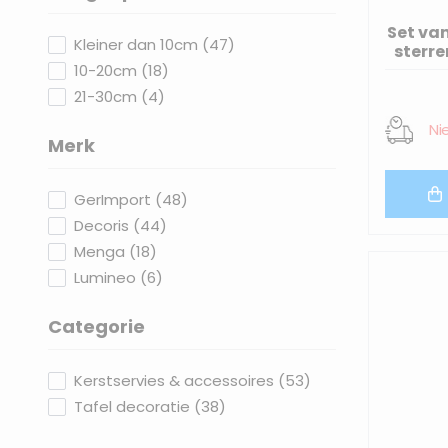
filter
Set va
products available
Kleiner dan 10cm
(
47
)
sterre
products available
10-20cm
(
18
)
products available
21-30cm
(
4
)
Ni
Merk
filter
products available
GerImport
(
48
)
products available
Decoris
(
44
)
products available
Menga
(
18
)
products available
Lumineo
(
6
)
Categorie
filter
products available
Kerstservies & accessoires
(
53
)
products available
Tafel decoratie
(
38
)