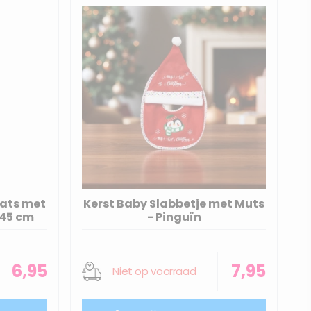
mats met
Kerst Baby Slabbetje met Muts
 45 cm
- Pinguïn
6,95
7,95
Niet op voorraad