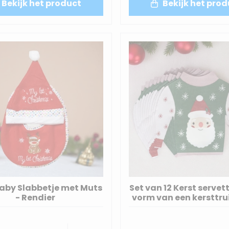
Bekijk het product
Bekijk het prod
Baby Slabbetje met Muts
Set van 12 Kerst servet
- Rendier
vorm van een kersttrui
cm