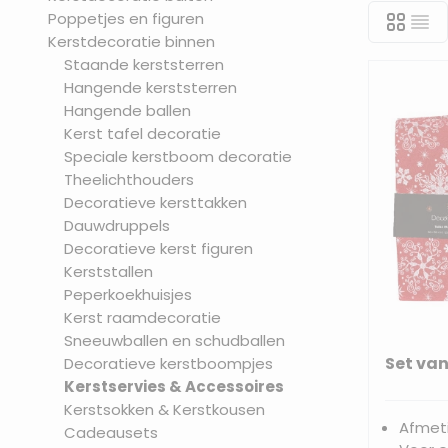
Poppetjes en figuren
onze collec
Kerstdecoratie binnen
Staande kerststerren
Hangende kerststerren
Hangende ballen
Kerst tafel decoratie
Speciale kerstboom decoratie
Theelichthouders
Decoratieve kersttakken
Dauwdruppels
Decoratieve kerst figuren
Kerststallen
Peperkoekhuisjes
Kerst raamdecoratie
Sneeuwballen en schudballen
Set van
Decoratieve kerstboompjes
Kerstservies & Accessoires
Kerstsokken & Kerstkousen
Afmeti
Cadeausets