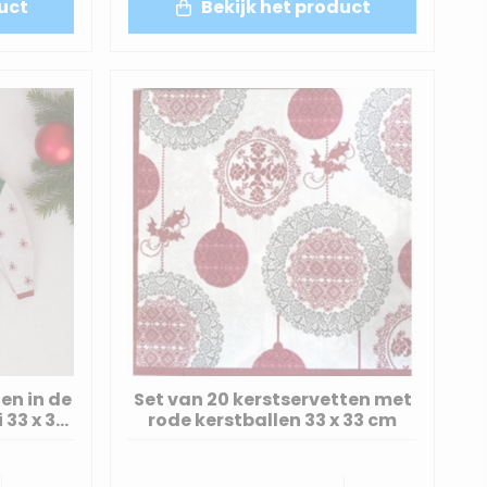
uct
Bekijk het product
ten in de
Set van 20 kerstservetten met
 33 x 33
rode kerstballen 33 x 33 cm