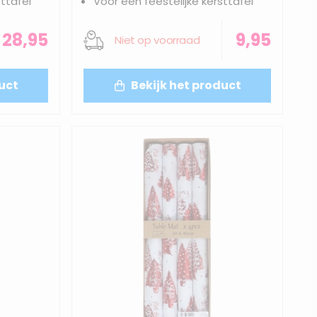
ttafel
Voor een feestelijke kersttafel
28,95
9,95
Niet op voorraad
uct
Bekijk het product