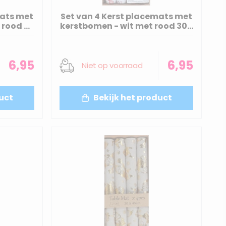
mats met
Set van 4 Kerst placemats met
 rood 30
kerstbomen - wit met rood 30 x
45 cm
6,95
6,95
Niet op voorraad
uct
Bekijk het product