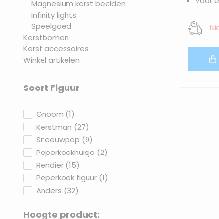
Voor e
Magnesium kerst beelden
Infinity lights
Speelgoed
Ni
Kerstbomen
Kerst accessoires
Winkel artikelen
Soort Figuur
filter
products available
Gnoom
(
1
)
products available
Kerstman
(
27
)
products available
Sneeuwpop
(
9
)
products available
Peperkoekhuisje
(
2
)
products available
Rendier
(
15
)
products available
Peperkoek figuur
(
1
)
products available
Anders
(
32
)
Hoogte product: