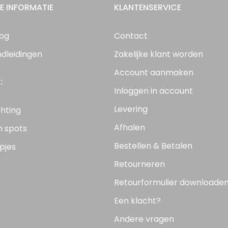
E INFORMATIE
KLANTENSERVICE
log
Contact
ndleidingen
Zakelijke klant worden
Account aanmaken
:
Inloggen in account
Levering
chting
Afhalen
n spots
Bestellen & Betalen
pjes
Retourneren
Retourformulier downloade
Een klacht?
Andere vragen