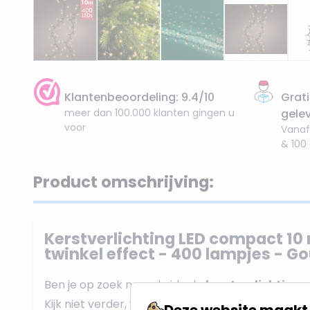
Klantenbeoordeling: 9.4/10
Grati
meer dan 100.000 klanten gingen u
gele
voor
Vanaf
& 100
Product omschrijving:
Kerstverlichting LED compact 10
twinkel effect - 400 lampjes - G
Ben je op zoek naar de ideale
kerstverlichting
v
Kijk niet verder, want deze
10 meter lange comp