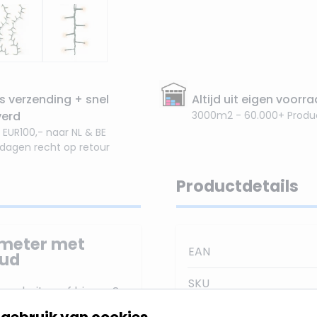
s verzending + snel
Altijd uit eigen voorr
verd
3000m2 - 60.000+ Produ
 EUR100,- naar NL & BE
 dagen recht op retour
Productdetails
 meter met
EAN
oud
SKU
oor buiten of binnen?
acte verlichting
is
Merk