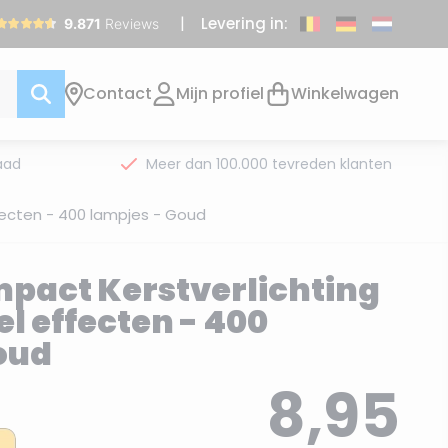
Levering in:
Contact
Mijn profiel
Winkelwagen
aad
Meer dan 100.000 tevreden klanten
fecten - 400 lampjes - Goud
pact Kerstverlichting
l effecten - 400
oud
8,95