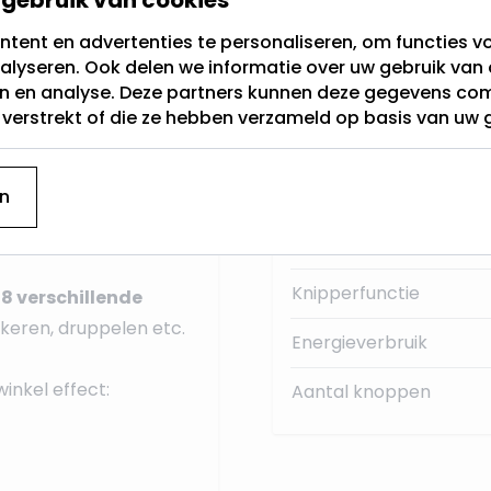
gebruik van cookies
tent en advertenties te personaliseren, om functies vo
Categorie
alyseren. Ook delen we informatie over uw gebruik van 
n de kerstboom of struik
en en analyse. Deze partners kunnen deze gegevens c
Lichtkleur
g zit nog
3 meter
t verstrekt of die ze hebben verzameld op basis van uw 
Verlengbaar
Timer
n
 lampjes
en geeft een
RGB
Knipperfunctie
n
8 verschillende
kkeren, druppelen etc.
Energieverbruik
inkel effect:
Aantal knoppen