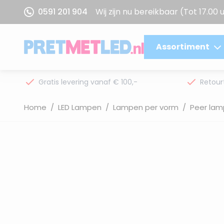
Ga naar de inhoud
0591 201 904
Wij zijn nu bereikbaar
(Tot 17.00 
Assortiment
Gratis levering vanaf € 100,-
Retour
Home
/
LED Lampen
/
Lampen per vorm
/
Peer lam