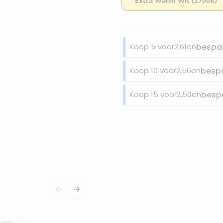
Koop 5 voor
2,61
en
bespa
Koop 10 voor
2,56
en
besp
Koop 15 voor
2,50
en
besp