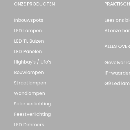
ONZE PRODUCTEN
PRAKTISCH
Inbouwspots
Lees ons b
LED Lampen
Al onze ha
LED TL Buizen
ALLES OVER
LED Panelen
Highbay's / Ufo's
Gevelverli
Bouwlampen
IP-waarde
Straatlampen
G9 Led lam
Wandlampen
Solar verlichting
Feestverlichting
LED Dimmers