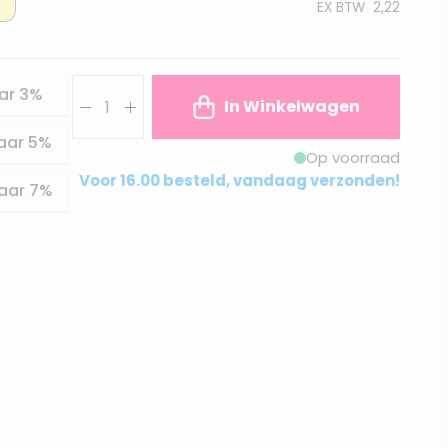
EX BTW
2,22
Aantal
ar
3
%
In Winkelwagen
aar
5
%
Op voorraad
Voor 16.00 besteld, vandaag verzonden!
aar
7
%