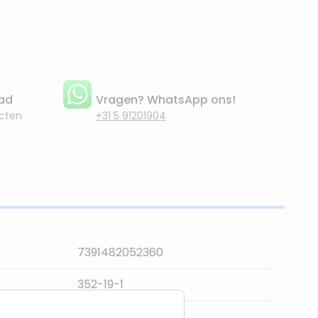
aad
Vragen? WhatsApp ons!
cten
+31 5 91201904
7391482052360
352-19-1
180