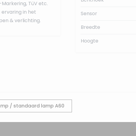
-Markering, TüV etc.
ervaring in het
Sensor
en & verlichting.
Breedte
Hoogte
amp / standaard lamp A60