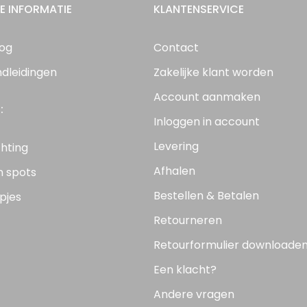
E INFORMATIE
KLANTENSERVICE
log
Contact
ndleidingen
Zakelijke klant worden
Account aanmaken
:
Inloggen in account
Levering
chting
Afhalen
n spots
Bestellen & Betalen
pjes
Retourneren
Retourformulier downloade
Een klacht?
Andere vragen