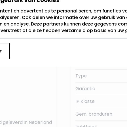
tent en advertenties te personaliseren, om functies vo
Fitting
alyseren. Ook delen we informatie over uw gebruik van 
g genoemd. Dit is de
en en analyse. Deze partners kunnen deze gegevens c
Lichtkleur
230Volt.
t verstrekt of die ze hebben verzameld op basis van uw 
Dimbaar
 deze E27 LED
Merk
n
Lumen:
Type
Garantie
IP Klasse
Gem. branduren
d geleverd in Nederland
Lichthoek