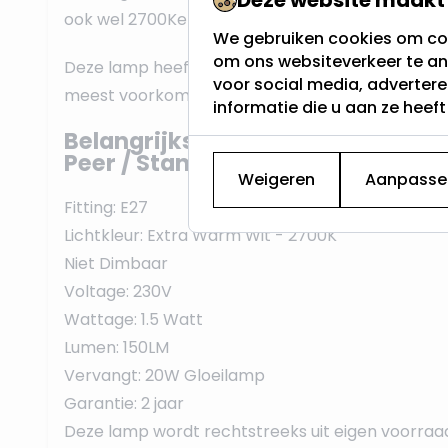
ook wel 2700Kelvin genoemd.
We gebruiken cookies om con
om ons websiteverkeer te an
Deze lamp heeft een E27 fitting, vaak dikke fittin
voor social media, adverter
meest voorkomende schroeffitting en werkt op 
informatie die u aan ze heef
Belangrijkste eigenschappen van
Peer / Standaard lamp:
Weigeren
Aanpasse
Fitting: E27
Lichtkleur: Extra Warm Wit - 2700K
Niet Dimbaar
Voltage: 230V
Wattage: 1.5 Watt
Lumen: 150LM
Vervangt: 20W Gloeilamp
Garantie: 2 jaar
Deze lamp wordt rechtstreeks uit eigen voorraa