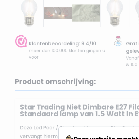
Klantenbeoordeling: 9.4/10
Grati
meer dan 100.000 klanten gingen u
gele
voor
Vanaf
& 100
Product omschrijving:
Star Trading Niet Dimbare E27 Fi
Standaard lamp van 1.5 Watt in 
Deze Led Peer / Standaard lamp van Star Trading
vervangt hiermee een 20W Gloeilamp. De lichtkle
Deze website maakt 