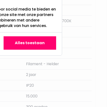
or social media te bieden en
E27
onze site met onze partners
ombineren met andere
Extra Warm Wit - 2700K
gebruik van hun services.
Nee
Star Trading
Alles toestaan
150LM
Filament - Helder
2 jaar
IP20
15.000
300 graden