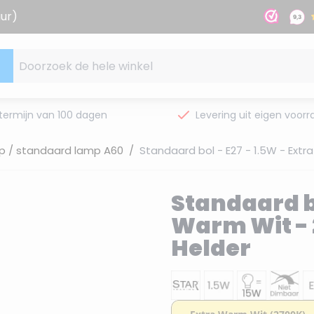
uur)
Doorzoek de hele winkel
termijn van 100 dagen
Levering uit eigen voorr
p / standaard lamp A60
/
Standaard bol - E27 - 1.5W - Extr
Standaard bo
Warm Wit - 
Helder