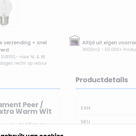
s verzending + snel
Altijd uit eigen voorr
verd
3000m2 - 60.000+ Produ
 EUR100,- naar NL & BE
 dagen recht op retour
Productdetails
lament Peer /
EAN
Extra Warm Wit
SKU
 verbruikt 1.5 Watt en
ur is Extra Warm Wit,
gebruik van cookies
Stralingshoek