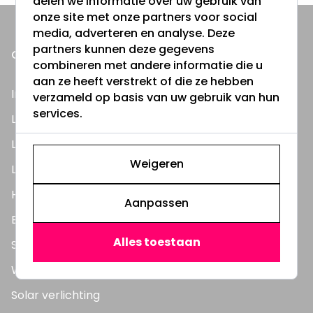
delen we informatie over uw gebruik van
onze site met onze partners voor social
media, adverteren en analyse. Deze
partners kunnen deze gegevens
ONZE PRODUCTEN
combineren met andere informatie die u
aan ze heeft verstrekt of die ze hebben
Inbouwspots
verzameld op basis van uw gebruik van hun
services.
LED Lampen
LED TL Buizen
Weigeren
LED Panelen
Highbay's / Ufo's
Aanpassen
Bouwlampen
Alles toestaan
Straatlampen
Wandlampen
Solar verlichting