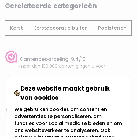
Gerelateerde categorieën
Kerst
Kerstdecoratie buiten
Poolsterren
Klantenbeoordeling: 9.4/10
meer dan 100.000 klanten gingen u voor
Gratis verzending + snel geleverd
Deze website maakt gebruik
Vanaf EUR100,- naar NL & BE
van cookies
& 100 dagen recht op retour
We gebruiken cookies om content en
Altijd uit eigen voorraad
advertenties te personaliseren, om
3000m2 - 60.000+ Producten
functies voor social media te bieden en om
ons websiteverkeer te analyseren. Ook