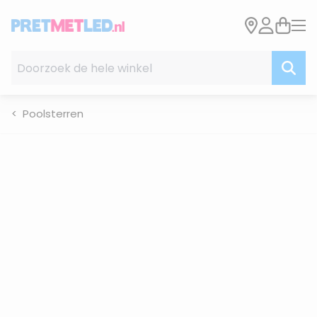
Ga naar de inhoud
Doorzoek de hele winkel
Poolsterren