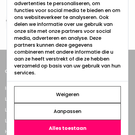
Vanaf EUR100,- naar NL & BE
advertenties te personaliseren, om
& 100 dagen recht op retour
functies voor social media te bieden en om
ons websiteverkeer te analyseren. Ook
delen we informatie over uw gebruik van
Altijd uit eigen voorraad
onze site met onze partners voor social
3000m2 - 60.000+ Producten
media, adverteren en analyse. Deze
partners kunnen deze gegevens
combineren met andere informatie die u
aan ze heeft verstrekt of die ze hebben
verzameld op basis van uw gebruik van hun
ONZE PRODUCTEN
services.
Inbouwspots
Weigeren
LED Lampen
LED TL Buizen
Aanpassen
LED Panelen
Alles toestaan
Highbay's / Ufo's