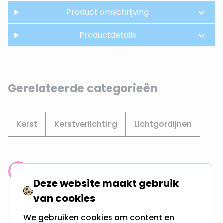
Product omschrijving
Productdetails
Gerelateerde categorieën
Kerst
Kerstverlichting
Lichtgordijnen
Klantenbeoordeling: 9.4/10
Deze website maakt gebruik
meer dan 100.000 klanten gingen u voor
van cookies
Gratis verzending + snel geleverd
We gebruiken cookies om content en