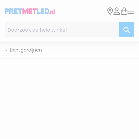
Ga naar de inhoud
Doorzoek de hele winkel
Lichtgordijnen