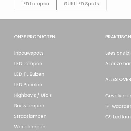
LED Lampen
GU10 LED Spots
ONZE PRODUCTEN
PRAKTISCH
Inbouwspots
Lees ons b
LED Lampen
Al onze ha
LED TL Buizen
ALLES OVER
LED Panelen
Highbay's / Ufo's
Gevelverli
Bouwlampen
IP-waarde
Straatlampen
G9 Led lam
Wandlampen