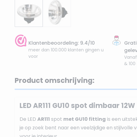
Klantenbeoordeling: 9.4/10
Grati
meer dan 100.000 klanten gingen u
gele
voor
Vanaf
& 100
Product omschrijving:
LED AR111 GU10 spot dimbaar 12W
De LED
AR111
spot
met GU10 fitting
is een uitst
je op zoek bent naar een veelzijdige en stijlvolle 
voor je interieur.