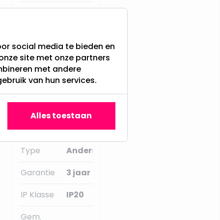
Fitting
GU10
Extra Warm
Lichtkleur
or social media te bieden en
Wit - 2700K
onze site met onze partners
ombineren met andere
Ja, met
Dimbaar
gebruik van hun services.
dimmer
Merk
RTM Lighting
Alles toestaan
Lumen:
840LM
Type
Anders
Garantie
3 jaar
IP Klasse
IP20
Gem.