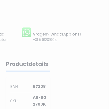
aad
Vragen? WhatsApp ons!
cten
+31 5 91201904
Productdetails
EAN
8720847138156
AR-BG12D-
SKU
2700K