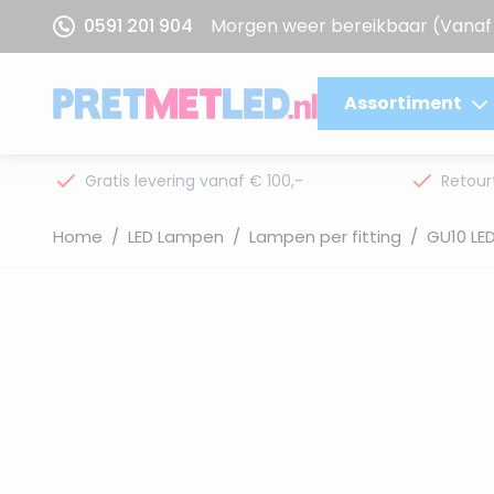
Ga naar de inhoud
0591 201 904
Morgen weer bereikbaar
(Vanaf 
Assortiment
Gratis levering vanaf € 100,-
Retour
Home
/
LED Lampen
/
Lampen per fitting
/
GU10 LE