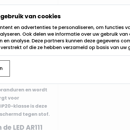
emaakt van
duurzaam
gebruik van cookies
ot heeft een
hoogte
tent en advertenties te personaliseren, om functies vo
oor hij compact en
alyseren. Ook delen we informatie over uw gebruik van 
en en analyse. Deze partners kunnen deze gegevens c
t verstrekt of die ze hebben verzameld op basis van uw 
spot is dat hij
 aanpassen naar je eigen
n
Extra Warm Wit -
n
 als sfeerverlichting.
branduren en wordt
rgt voor
n
IP20-klasse
is deze
eschermd tegen stof.
 de LED AR111