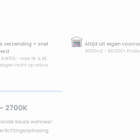
s verzending + snel
Altijd uit eigen voorr
verd
3000m2 - 60.000+ Produ
 EUR100,- naar NL & BE
 dagen recht op retour
 - 2700K
ekende keuze wanneer
verlichtingsoplossing