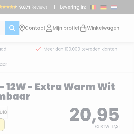
Levering in:
Contact
Mijn profiel
Winkelwagen
aad
Meer dan 100.000 tevreden klanten
baar
 - 12W - Extra Warm Wit
imbaar
20,95
EX BTW
17,31