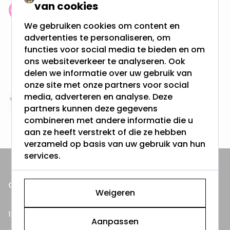
van cookies
Klantenbeoordeling: 9.4/10
We gebruiken cookies om content en
meer dan 100.000 klanten gingen u voor
advertenties te personaliseren, om
functies voor social media te bieden en om
Gratis verzending + snel geleverd
ons websiteverkeer te analyseren. Ook
Vanaf EUR100,- naar NL & BE
delen we informatie over uw gebruik van
& 100 dagen recht op retour
onze site met onze partners voor social
media, adverteren en analyse. Deze
Altijd uit eigen voorraad
partners kunnen deze gegevens
3000m2 - 60.000+ Producten
combineren met andere informatie die u
aan ze heeft verstrekt of die ze hebben
verzameld op basis van uw gebruik van hun
services.
ONZE PRODUCTEN
Weigeren
Inbouwspots
Aanpassen