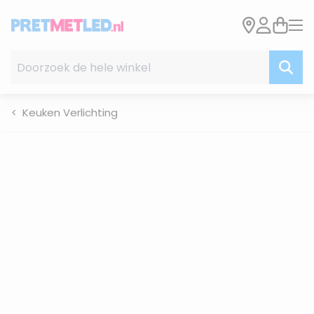
Ga naar de inhoud
Doorzoek de hele winkel
Keuken Verlichting