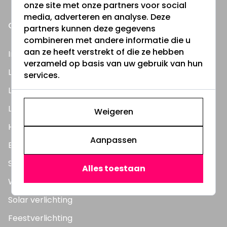
onze site met onze partners voor social
media, adverteren en analyse. Deze
ONZE PRODUCTEN
partners kunnen deze gegevens
combineren met andere informatie die u
aan ze heeft verstrekt of die ze hebben
Inbouwspots
verzameld op basis van uw gebruik van hun
LED Lampen
services.
LED TL Buizen
LED Panelen
Weigeren
Highbay's / Ufo's
Aanpassen
Bouwlampen
Straatlampen
Alles toestaan
Wandlampen
Solar verlichting
Feestverlichting