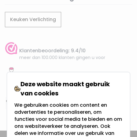
Keuken Verlichting
Klantenbeoordeling: 9.4/10
meer dan 100.000 klanten gingen u voor
Gratis verzending + snel geleverd
Vanaf EUR100,- naar NL & BE
Deze website maakt gebruik
& 100 dagen recht op retour
van cookies
We gebruiken cookies om content en
Altijd uit eigen voorraad
advertenties te personaliseren, om
3000m2 - 60.000+ Producten
functies voor social media te bieden en om
ons websiteverkeer te analyseren. Ook
delen we informatie over uw gebruik van