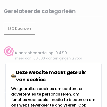
Gerelateerde categorieën
LED Kaarsen
Klantenbeoordeling: 9.4/10
meer dan 100.000 klanten gingen u voor
Deze website maakt gebruik
Gratis verzending + snel geleverd
Vanaf EUR100,- naar NL & BE
van cookies
& 100 dagen recht op retour
We gebruiken cookies om content en
advertenties te personaliseren, om
Altijd uit eigen voorraad
functies voor social media te bieden en om
3000m2 - 60.000+ Producten
ons websiteverkeer te analyseren. Ook