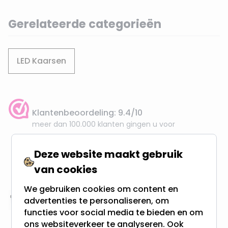
Gerelateerde categorieën
LED Kaarsen
Klantenbeoordeling: 9.4/10
meer dan 100.000 klanten gingen u voor
Deze website maakt gebruik
Gratis verzending + snel geleverd
Vanaf EUR100,- naar NL & BE
van cookies
& 100 dagen recht op retour
We gebruiken cookies om content en
advertenties te personaliseren, om
Altijd uit eigen voorraad
functies voor social media te bieden en om
3000m2 - 60.000+ Producten
ons websiteverkeer te analyseren. Ook