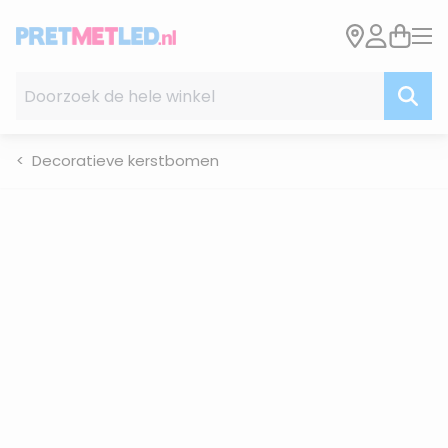
Ga naar de inhoud
Doorzoek de hele winkel
Decoratieve kerstbomen