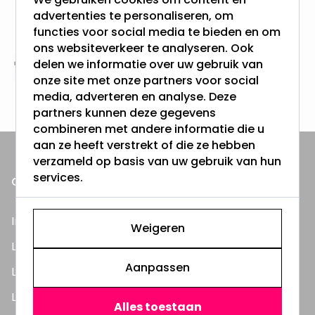
Gratis verzending + snel geleverd
advertenties te personaliseren, om
Vanaf EUR100,- naar NL & BE
functies voor social media te bieden en om
& 100 dagen recht op retour
ons websiteverkeer te analyseren. Ook
delen we informatie over uw gebruik van
Altijd uit eigen voorraad
onze site met onze partners voor social
3000m2 - 60.000+ Producten
media, adverteren en analyse. Deze
partners kunnen deze gegevens
combineren met andere informatie die u
aan ze heeft verstrekt of die ze hebben
verzameld op basis van uw gebruik van hun
services.
ONZE PRODUCTEN
Inbouwspots
Weigeren
LED Lampen
Aanpassen
LED TL Buizen
LED Panelen
Alles toestaan