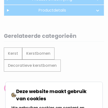
Productdetails
Gerelateerde categorieën
Kerst
Kerstbomen
Decoratieve kerstbomen
Klantenbeoordeling: 9.4/10
Deze website maakt gebruik
meer dan 100.000 klanten gingen u voor
van cookies
We gebruiken cookies om content en