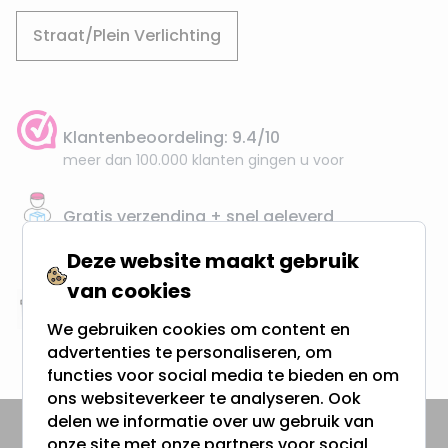
Straat/Plein Verlichting
Klantenbeoordeling: 9.4/10
meer dan 100.000 klanten gingen u voor
Gratis verzending + snel geleverd
Vanaf EUR100,- naar NL & BE
Deze website maakt gebruik
& 100 dagen recht op retour
van cookies
Altijd uit eigen voorraad
We gebruiken cookies om content en
3000m2 - 60.000+ Producten
advertenties te personaliseren, om
functies voor social media te bieden en om
ons websiteverkeer te analyseren. Ook
delen we informatie over uw gebruik van
onze site met onze partners voor social