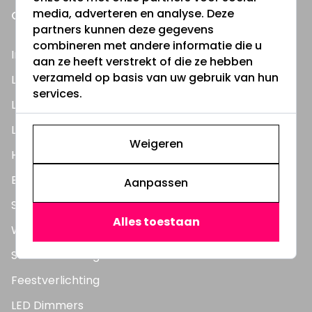
media, adverteren en analyse. Deze
ONZE PRODUCTEN
partners kunnen deze gegevens
combineren met andere informatie die u
Inbouwspots
aan ze heeft verstrekt of die ze hebben
verzameld op basis van uw gebruik van hun
LED Lampen
services.
LED TL Buizen
LED Panelen
Weigeren
Highbay's / Ufo's
Bouwlampen
Aanpassen
Straatlampen
Alles toestaan
Wandlampen
Solar verlichting
Feestverlichting
LED Dimmers