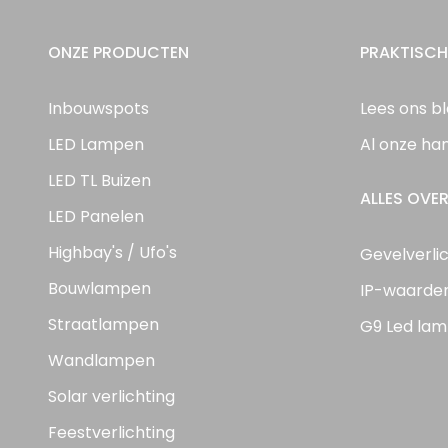
ONZE PRODUCTEN
PRAKTISCH
Inbouwspots
Lees ons b
LED Lampen
Al onze ha
LED TL Buizen
ALLES OVER
LED Panelen
Highbay's / Ufo's
Gevelverli
Bouwlampen
IP-waarde
Straatlampen
G9 Led lam
Wandlampen
Solar verlichting
Feestverlichting