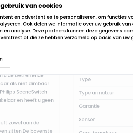
bescheiden
en is
gebruik van cookies
terieurstijlen.
IP Klasse
tent en advertenties te personaliseren, om functies vo
alyseren. Ook delen we informatie over uw gebruik van 
or de lichtbron
Buitendiameter
en en analyse. Deze partners kunnen deze gegevens c
ft aan lichtkleuren en
t verstrekt of die ze hebben verzameld op basis van uw 
Fitting
 of in de woonkamer.
kplek
.
Materiaal:
n
Merk
ijpassende
GU10
LED
rin u de betreffende
Type
aar als niet dimbaar
Philips SceneSwitch
Type armatuur
kelaar en heeft u geen
Garantie
Sensor
eft zowel aan de
ven zitten.De bovenste
Gem. branduren