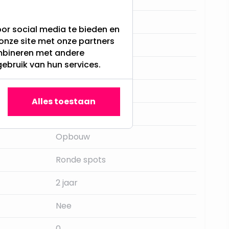
IP20
or social media te bieden en
onze site met onze partners
100MM
ombineren met andere
gebruik van hun services.
GU10
Aluminium
Alles toestaan
V-Tac
Opbouw
Ronde spots
2 jaar
Nee
0