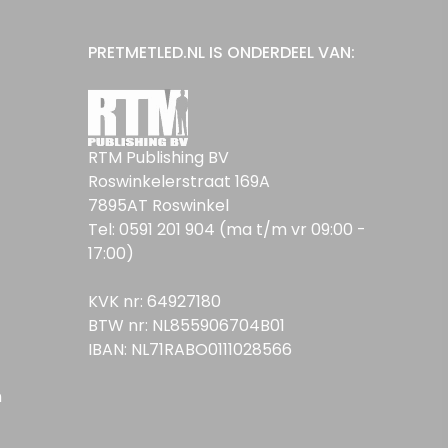
PRETMETLED.NL IS ONDERDEEL VAN:
RTM Publishing BV
Roswinkelerstraat 169A
7895AT Roswinkel
Tel: 0591 201 904 (ma t/m vr 09:00 -
17:00)
KVK nr: 64927180
BTW nr: NL855906704B01
IBAN: NL71RABO0111028566
n