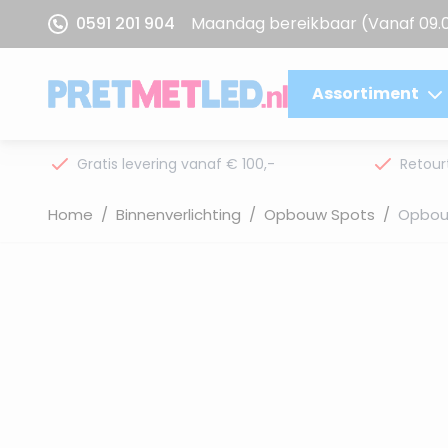
Ga naar de inhoud
0591 201 904
Maandag bereikbaar
(Vanaf 09.
Assortiment
Gratis levering vanaf € 100,-
Retour
Home
/
Binnenverlichting
/
Opbouw Spots
/
Opbou