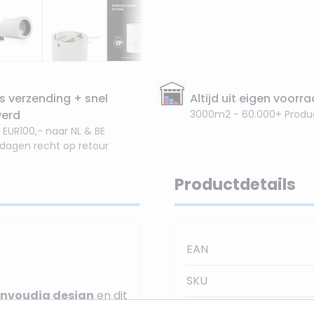
s verzending + snel
Altijd uit eigen voorr
verd
3000m2 - 60.000+ Produ
 EUR100,- naar NL & BE
 dagen recht op retour
Productdetails
EAN
SKU
nvoudig design
en dit
Kleur