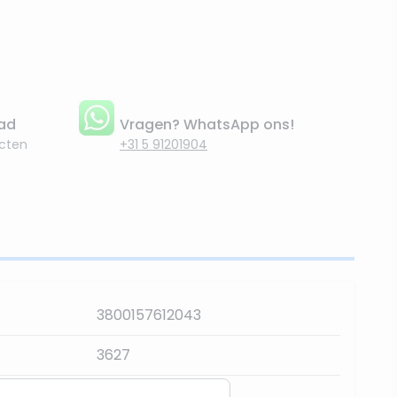
aad
Vragen? WhatsApp ons!
cten
+31 5 91201904
3800157612043
3627
Wit